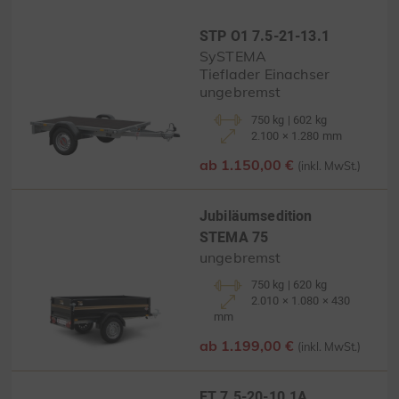
STP O1 7.5-21-13.1
SySTEMA
Tieflader Einachser
ungebremst
750 kg | 602 kg
2.100 × 1.280 mm
ab 1.150,00 €
(inkl. MwSt.)
Jubiläumsedition
STEMA 75
ungebremst
750 kg | 620 kg
2.010 × 1.080 × 430
mm
ab 1.199,00 €
(inkl. MwSt.)
FT 7.5-20-10.1A