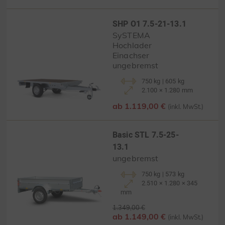
SHP O1 7.5-21-13.1
SySTEMA
Hochlader
Einachser
ungebremst
750 kg | 605 kg
2.100 × 1.280 mm
ab 1.119,00 €
(inkl. MwSt.)
Basic STL 7.5-25-
13.1
ungebremst
750 kg | 573 kg
2.510 × 1.280 × 345
mm
1.349,00 €
ab 1.149,00 €
(inkl. MwSt.)