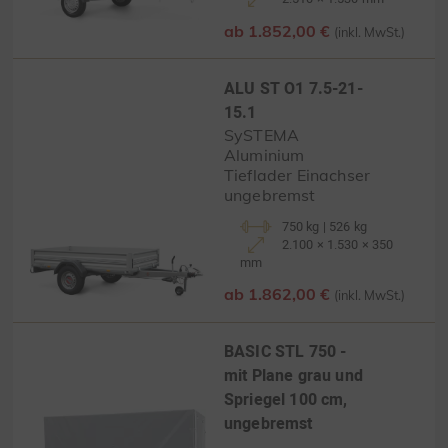
ab 1.852,00 €
(inkl. MwSt.)
ALU ST O1 7.5-21-
15.1
SySTEMA
Aluminium
Tieflader Einachser
ungebremst
750 kg | 526 kg
2.100 × 1.530 × 350
mm
ab 1.862,00 €
(inkl. MwSt.)
BASIC STL 750 -
mit Plane grau und
Spriegel 100 cm,
ungebremst