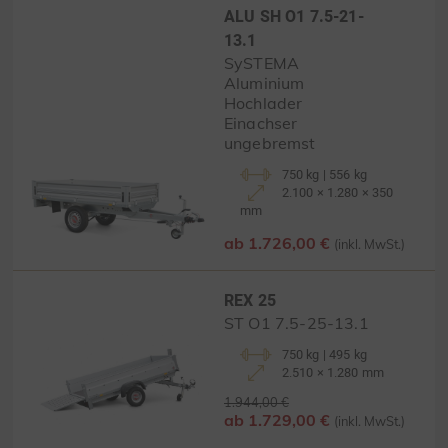
ALU SH O1 7.5-21-
13.1
SySTEMA
Aluminium
Hochlader
Einachser
ungebremst
750 kg | 556 kg
2.100 × 1.280 × 350
mm
ab 1.726,00 €
(inkl. MwSt.)
REX 25
ST O1 7.5-25-13.1
750 kg | 495 kg
2.510 × 1.280 mm
1.944,00 €
ab 1.729,00 €
(inkl. MwSt.)