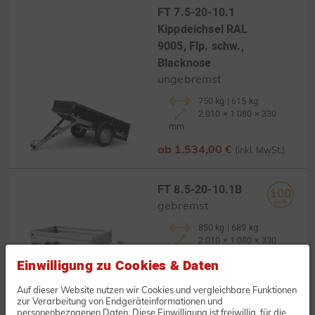
FT 7.5-20-10.1
Kippdeichsel RAL
9005, Flp. schw.,
Blacknose
ungebremst
750 kg | 615 kg
2.010 × 1.080 × 330
mm
ab 1.534,00 €
(inkl. MwSt.)
FT 8.5-20-10.1B
gebremst
850 kg | 689 kg
2.010 × 1.080 × 330
mm
Einwilligung zu Cookies & Daten
ab 1.577,00 €
(inkl. MwSt.)
Auf dieser Website nutzen wir Cookies und vergleichbare Funktionen
zur Verarbeitung von Endgeräteinformationen und
personenbezogenen Daten. Diese Einwilligung ist freiwillig, für die