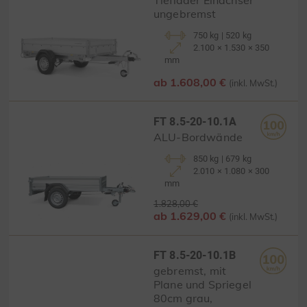
Tieflader Einachser
ungebremst
750 kg | 520 kg
2.100 × 1.530 × 350
mm
ab 1.608,00 €
(inkl. MwSt.)
FT 8.5-20-10.1A
ALU-Bordwände
850 kg | 679 kg
2.010 × 1.080 × 300
mm
1.828,00 €
ab 1.629,00 €
(inkl. MwSt.)
FT 8.5-20-10.1B
gebremst, mit
Plane und Spriegel
80cm grau,