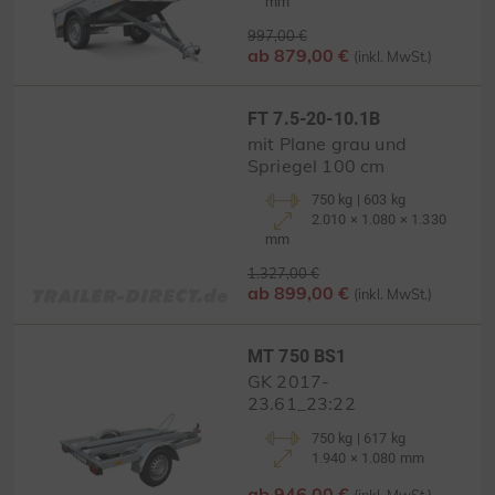
mm
997,00 €
ab 879,00 €
(inkl. MwSt.)
FT 7.5-20-10.1B
mit Plane grau und
Spriegel 100 cm
750 kg | 603 kg
2.010 × 1.080 × 1.330
mm
1.327,00 €
ab 899,00 €
(inkl. MwSt.)
MT 750 BS1
GK 2017-
23.61_23:22
750 kg | 617 kg
1.940 × 1.080 mm
ab 946,00 €
(inkl. MwSt.)