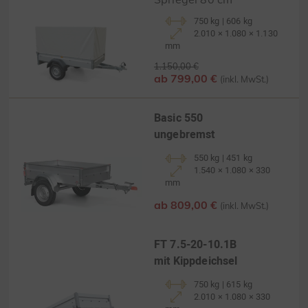
750 kg | 606 kg
2.010 × 1.080 × 1.130
mm
1.150,00 €
ab 799,00 €
(inkl. MwSt.)
Basic 550
ungebremst
550 kg | 451 kg
1.540 × 1.080 × 330
mm
ab 809,00 €
(inkl. MwSt.)
FT 7.5-20-10.1B
mit Kippdeichsel
750 kg | 615 kg
2.010 × 1.080 × 330