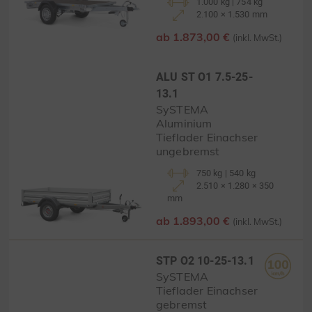
1.000 kg | 754 kg
2.100 × 1.530 mm
ab 1.873,00 €
(inkl. MwSt.)
ALU ST O1 7.5-25-
13.1
SySTEMA
Aluminium
Tieflader Einachser
ungebremst
750 kg | 540 kg
2.510 × 1.280 × 350
mm
ab 1.893,00 €
(inkl. MwSt.)
STP O2 10-25-13.1
SySTEMA
Tieflader Einachser
gebremst