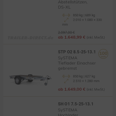
Abstellstützen,
DS-XL
850 kg | 689 kg
2.010 × 1.080 × 330
mm
2.097,00 €
ab 1.648,99 €
(inkl. MwSt.)
STP O2 8.5-25-13.1
SySTEMA
Tieflader Einachser
gebremst
850 kg | 627 kg
2.510 × 1.280 mm
ab 1.649,00 €
(inkl. MwSt.)
SH O1 7.5-25-13.1
SySTEMA
Hochlader