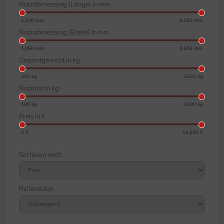
Nutzabmessung (Länge) in mm
1,300 mm
6,150 mm
Nutzabmessung (Breite) in mm
1,050 mm
2,500 mm
Gesamtgewicht in kg
350 kg
3,550 kg
Nutzlast in kg
100 kg
3,000 kg
Preis in €
0 €
14,000 €
Sortieren nach
Reihenfolge