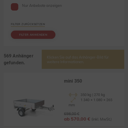
Nur Anbebote anzeigen
FILTER ZURÜCKSETZEN
FILTER ANWENDEN
569 Anhänger
Klicken Sie auf das Anhänger-Bild für
gefunden.
weitere Informationen.
mini 350
350 kg | 270 kg
1.340 × 1.080 × 265
mm
698,00 €
ab 570,00 €
(inkl. MwSt.)