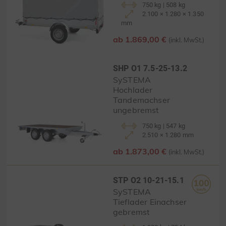
750 kg | 508 kg
2.100 × 1.280 × 1.350
mm
ab 1.869,00 €
(inkl. MwSt.)
SHP O1 7.5-25-13.2
SySTEMA
Hochlader
Tandemachser
ungebremst
750 kg | 547 kg
2.510 × 1.280 mm
ab 1.873,00 €
(inkl. MwSt.)
STP O2 10-21-15.1
SySTEMA
Tieflader Einachser
gebremst