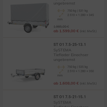
ungebremst
750 kg | 531 kg
2.510 × 1.280 × 345
mm
1.985,00 €
ab 1.599,00 €
(inkl. MwSt.)
ST O1 7.5-25-13.1
SySTEMA
Tieflader Einachser
ungebremst
750 kg | 535 kg
2.510 × 1.280 × 350
mm
ab 1.608,00 €
(inkl. MwSt.)
ST O1 7.5-21-15.1
SySTEMA