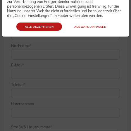
zur Verarbeitung von Endgeräteinformationen und
personenbezogenen Daten. Diese Einwilligung ist freiwillig, für die
Nutzung unserer Website nicht erforderlich und kann jederzeit über
die „Cookie-Einstellungen“ im Footer widerrufen werden.
Vorname
ALLE AKZEPTIEREN
AUSWAHL ANPASSEN
Nachname
E-Mail
Telefon
Unternehmen
Straße & Hausnummer