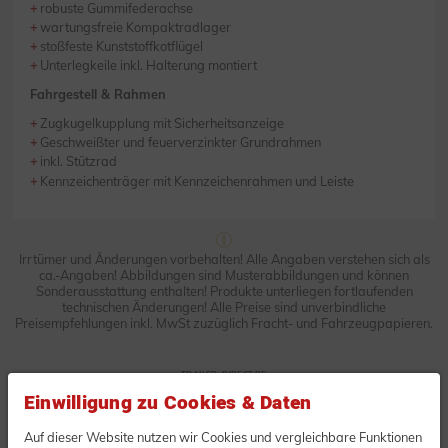
robuste Gummifederachse
wartungsfreie Kompaktradlager
stoßfeste Kunststoffkotflügel
Unterlegkeile inkl. Halterung montiert
Fahrgestell & Rahmen
Zugkugelkupplung mit Sicherheitsanzeige
Geschweißter und feuerverzinkter Grundrahmen
inkl. Stützrad
Kennzeichenträger mit Kennzeichenrahmen und Leiste
Irrtümer und Änderungen vorbehalten! Alle Angaben verstehen sich als
ca.-Angaben! Abbildungen sind Musterabbildungen und können
Sonderausstattung enthalten! Produkte unterliegen fortlaufenden
technischen Änderungen! Alle Preise sind unverbindliche
Preisempfehlungen inkl. MwSt zuzüglich Fracht- und Fahrzeugpapieren.
TRAILER-DIRECT.DE
Unverbindliche Anfrage oder
Einwilligung zu Cookies & Daten
Bestellung
Auf dieser Website nutzen wir Cookies und vergleichbare Funktionen