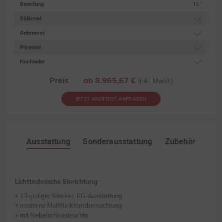
Bereifung
13 "
Stützrad
Gebremst
Plywood
Hochlader
Preis
ab 8.965,67 €
(inkl. MwSt.)
JETZT ANGEBOT ANFRAGEN
Ausstattung
Sonderausstattung
Zubehör
Lichttechnische Einrichtung
13-poliger Stecker, EG-Ausstattung
moderne Multifunktionsbeleuchtung
mit Nebelschlussleuchte