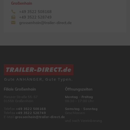
Großenhain
+49 3522 508168
+49 3522 528749
grossenhain@trailer-direct.de
Gute ANHÄNGER, Gute Typen.
Filiale Großenhain
Öffnungszeiten
Riesaer Straße 55-57
Montag
–
Freitag
01558 Großenhain
08:30 – 17:00 Uhr
Telefon
+49 3522 508168
Samstag
–
Sonntag
Telefax
+49 3522 528749
Geschlossen
E-Mail
grossenhain@trailer-direct.de
und nach Vereinbarung.