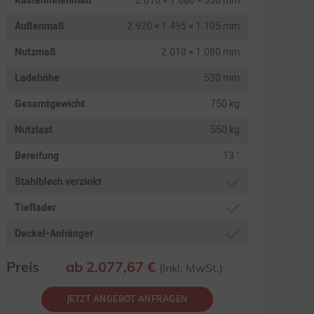
Kasteninnenmaß
2.010 × 1.080 × 330 mm
Außenmaß
2.920 × 1.495 × 1.105 mm
Nutzmaß
2.010 × 1.080 mm
Ladehöhe
530 mm
Gesamtgewicht
750 kg
Nutzlast
550 kg
Bereifung
13 "
Stahlblech verzinkt
Tieflader
Deckel-Anhänger
Preis
ab 2.077,67 €
(inkl. MwSt.)
JETZT ANGEBOT ANFRAGEN