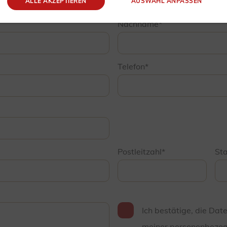
ALLE AKZEPTIEREN
AUSWAHL ANPASSEN
Nachname
Telefon
Postleitzahl
St
Ich bestätige, die Dat
meiner personenbezog