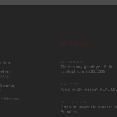
AKTUELLES
eiten
18. August 2025
Time to say goodbye - Filiale
schließt zum 30.09.2025
reitag
00 Uhr
1. April 2025
–
Sonntag
We proudly present: REAL M
n
reinbarung.
28. November 2024
Das war unsere Hausmesse 20
Premiere