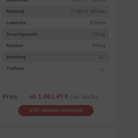
Außenmaß
3.090 × 1.730 mm
Nutzmaß
2.100 × 1.280 mm
Ladehöhe
570 mm
Gesamtgewicht
750 kg
Nutzlast
518 kg
Bereifung
13 "
Tieflader
Preis
ab 1.863,45 €
(inkl. MwSt.)
JETZT ANGEBOT ANFRAGEN