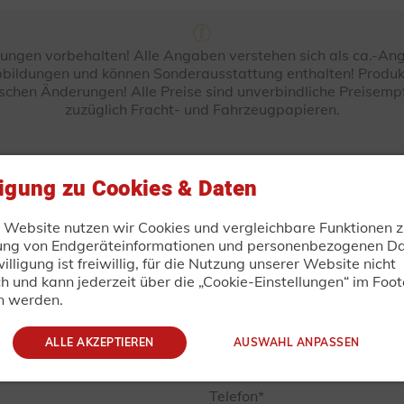
ungen vorbehalten! Alle Angaben verstehen sich als ca.-A
bildungen und können Sonderausstattung enthalten! Produk
ischen Änderungen! Alle Preise sind unverbindliche Preisemp
zuzüglich Fracht- und Fahrzeugpapieren.
TRAILER-DIRECT.DE
ligung zu Cookies & Daten
bindliche Anfrage oder Best
r Website nutzen wir Cookies und vergleichbare Funktionen z
ung von Endgeräteinformationen und personenbezogenen Da
illigung ist freiwillig, für die Nutzung unserer Website nicht
ch und kann jederzeit über die „Cookie-Einstellungen“ im Foot
n werden.
Nachname
ALLE AKZEPTIEREN
AUSWAHL ANPASSEN
Telefon