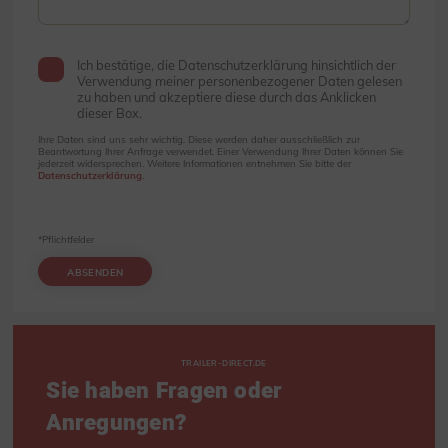
Ich bestätige, die Datenschutzerklärung hinsichtlich der
Verwendung meiner personenbezogener Daten gelesen
zu haben und akzeptiere diese durch das Anklicken
dieser Box.
Ihre Daten sind uns sehr wichtig. Diese werden daher ausschließlich zur
Beantwortung Ihrer Anfrage verwendet. Einer Verwendung Ihrer Daten können Sie
jederzeit widersprechen. Weitere Informationen entnehmen Sie bitte der
Datenschutzerklärung
.
*Pflichtfelder
ABSENDEN
TRAILER-DIRECT.DE
Sie haben Fragen oder
Anregungen?