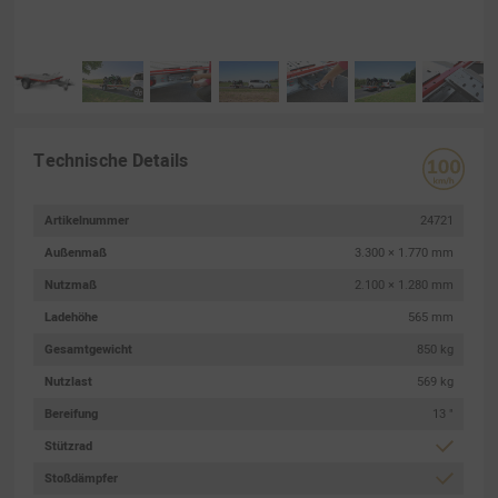
Technische Details
Artikelnummer
24721
Außenmaß
3.300 × 1.770 mm
Nutzmaß
2.100 × 1.280 mm
Ladehöhe
565 mm
Gesamtgewicht
850 kg
Nutzlast
569 kg
Bereifung
13 "
Stützrad
Stoßdämpfer