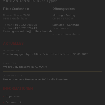
Gute ANHÄNGER, Gute Typen.
Filiale Großenhain
Öffnungszeiten
Riesaer Straße 55-57
Montag
–
Freitag
01558 Großenhain
08:30 – 17:00 Uhr
Telefon
+49 3522 508168
Samstag
–
Sonntag
Telefax
+49 3522 528749
Geschlossen
E-Mail
grossenhain@trailer-direct.de
und nach Vereinbarung.
AKTUELLES
18. August 2025
Time to say goodbye - Filiale Eckental schließt zum 30.09.2025
1. April 2025
We proudly present: REAL MAN®
28. November 2024
Das war unsere Hausmesse 2024 - die Premiere
INFORMATIONEN
Impressum
Datenschutz