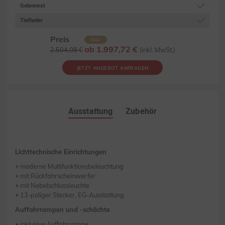
Gebremst
Tieflader
Preis
SALE
ab 1.997,72 €
2.504,08 €
(inkl. MwSt.)
JETZT ANGEBOT ANFRAGEN
Ausstattung
Zubehör
Lichttechnische Einrichtungen
moderne Multifunktionsbeleuchtung
mit Rückfahrscheinwerfer
mit Nebelschlussleuchte
13-poliger Stecker, EG-Ausstattung
Auffahrrampen und -schächte
inklusive Auffahrrampe