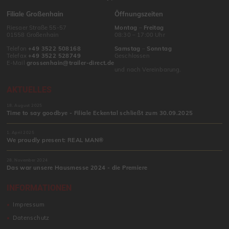
Filiale Großenhain
Öffnungszeiten
Riesaer Straße 55-57
Montag
–
Freitag
01558 Großenhain
08:30 – 17:00 Uhr
Telefon
+49 3522 508168
Samstag
–
Sonntag
Telefax
+49 3522 528749
Geschlossen
E-Mail
grossenhain@trailer-direct.de
und nach Vereinbarung.
AKTUELLES
18. August 2025
Time to say goodbye - Filiale Eckental schließt zum 30.09.2025
1. April 2025
We proudly present: REAL MAN®
28. November 2024
Das war unsere Hausmesse 2024 - die Premiere
INFORMATIONEN
Impressum
Datenschutz