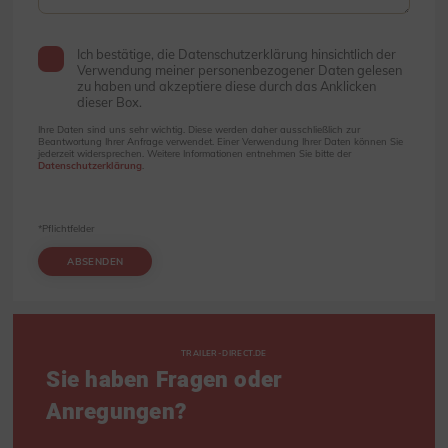
Ich bestätige, die Datenschutzerklärung hinsichtlich der
Verwendung meiner personenbezogener Daten gelesen
zu haben und akzeptiere diese durch das Anklicken
dieser Box.
Ihre Daten sind uns sehr wichtig. Diese werden daher ausschließlich zur
Beantwortung Ihrer Anfrage verwendet. Einer Verwendung Ihrer Daten können Sie
jederzeit widersprechen. Weitere Informationen entnehmen Sie bitte der
Datenschutzerklärung
.
*Pflichtfelder
ABSENDEN
TRAILER-DIRECT.DE
Sie haben Fragen oder
Anregungen?