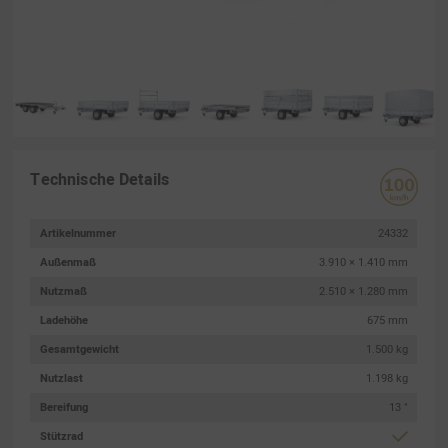
Technische Details
Artikelnummer
24332
Außenmaß
3.910 × 1.410 mm
Nutzmaß
2.510 × 1.280 mm
Ladehöhe
675 mm
Gesamtgewicht
1.500 kg
Nutzlast
1.198 kg
Bereifung
13 "
Stützrad