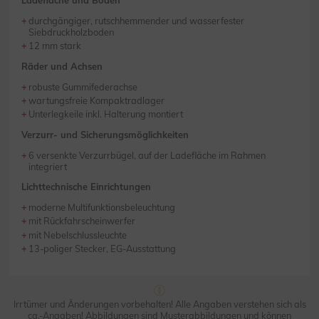
Ladefläche und Boden
durchgängiger, rutschhemmender und wasserfester
Siebdruckholzboden
12 mm stark
Räder und Achsen
robuste Gummifederachse
wartungsfreie Kompaktradlager
Unterlegkeile inkl. Halterung montiert
Verzurr- und Sicherungsmöglichkeiten
6 versenkte Verzurrbügel, auf der Ladefläche im Rahmen
integriert
Lichttechnische Einrichtungen
moderne Multifunktionsbeleuchtung
mit Rückfahrscheinwerfer
mit Nebelschlussleuchte
13-poliger Stecker, EG-Ausstattung
Irrtümer und Änderungen vorbehalten! Alle Angaben verstehen sich als
ca.-Angaben! Abbildungen sind Musterabbildungen und können