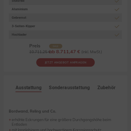
Stützrad
Aluminium
Gebremst
3-Seiten-Kipper
Hochlader
Preis
SALE
ab 8.711,47 €
10.711,25 €
(inkl. MwSt.)
JETZT ANGEBOT ANFRAGEN
Ausstattung
Sonderausstattung
Zubehör
Bordwand, Reling und Co.
erhöhte Eckrungen für eine größere Durchgangshöhe beim
Entladen
mit langlebigem und hochwertigem Korrosionsschutz