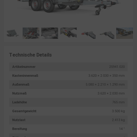
Technische Details
Artikelnummer
25941.020
Kasteninnenmaß
3.620 × 2.030 × 350 mm
Außenmaß
5.080 × 2.210 × 1.290 mm
Nutzmaß
3.620 × 2.030 mm
Ladehöhe
765 mm
Gesamtgewicht
3.500 kg
Nutzlast
2.413 kg
Bereifung
14 "