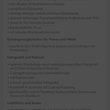
mit robusten Winkelhebelverschlüssen
pendelbare Rückwand
allseitig abklapp- und abnehmbare Bordwände
optional mit farbiger Pulverbeschichtung (Aufpreis je nach RAL)
eloxierte Aluminiumbordwände
Bordwandhöhe 35 cm
mit robusten Breitbandscharnieren
Einhängemöglichkeiten für Planen und Netze
bereits im ALU-Profil integrierte Schiene zum Einhängen von
Planenhaken
Fahrgestell und Rahmen
optimale Straßenlage durch teststreckengeprüftes Fahrgestell
mit STEMA Sicherheits-V-Deichsel
Zugkugelkupplung mit Sicherheitsanzeige
voll feuerverzinkt
schraub-geschweißtes Fahrgestell
Kunststoff-Kratzschutz auf Zugkugelkupplung
geschweißter und im Tauchbad feuerverzinkter Rahmen aus
massivem Stahlblech
Ladefläche und Boden
durchgängige Ladefläche aus massivem und verzinktem