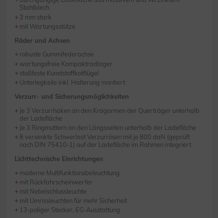
Stahlblech
3 mm stark
mit Wartungsstütze
Räder und Achsen
robuste Gummifederachse
wartungsfreie Kompaktradlager
stoßfeste Kunststoffkotflügel
Unterlegkeile inkl. Halterung montiert
Verzurr- und Sicherungsmöglichkeiten
Je 3 Verzurrhaken an den Kragarmen der Querträger unterhalb
der Ladefläche
Je 3 Ringmuttern an den Längsseiten unterhalb der Ladefläche
8 versenkte Schwerlast Verzurrösen mit je 800 daN (geprüft
nach DIN 75410-1) auf der Ladefläche im Rahmen integriert
Lichttechnische Einrichtungen
moderne Multifunktionsbeleuchtung
mit Rückfahrscheinwerfer
mit Nebelschlussleuchte
mit Umrissleuchten für mehr Sicherheit
13-poliger Stecker, EG-Ausstattung