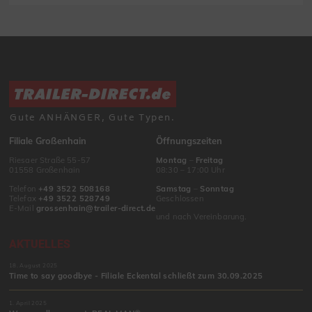
Gute ANHÄNGER, Gute Typen.
Filiale Großenhain
Öffnungszeiten
Riesaer Straße 55-57
Montag
–
Freitag
01558 Großenhain
08:30 – 17:00 Uhr
Telefon
+49 3522 508168
Samstag
–
Sonntag
Telefax
+49 3522 528749
Geschlossen
E-Mail
grossenhain@trailer-direct.de
und nach Vereinbarung.
AKTUELLES
18. August 2025
Time to say goodbye - Filiale Eckental schließt zum 30.09.2025
1. April 2025