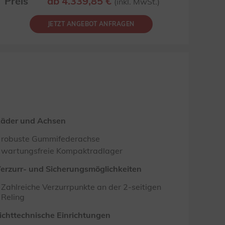
Preis
ab 4.339,85 €
(inkl. MwSt.)
JETZT ANGEBOT ANFRAGEN
äder und Achsen
robuste Gummifederachse
wartungsfreie Kompaktradlager
erzurr- und Sicherungsmöglichkeiten
Zahlreiche Verzurrpunkte an der 2-seitigen
Reling
ichttechnische Einrichtungen