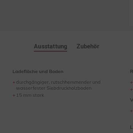
Ausstattung
Zubehör
Ladefläche und Boden
R
durchgängiger, rutschhemmender und
wasserfester Siebdruckholzboden
15 mm stark
V
L