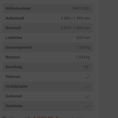
Artikelnummer
24410.001
Außenmaß
4.680 × 1.960 mm
Nutzmaß
3.010 × 1.830 mm
Ladehöhe
635 mm
Gesamtgewicht
1.500 kg
Nutzlast
1.034 kg
Bereifung
10 "
Stützrad
Stoßdämpfer
Gebremst
Hochlader