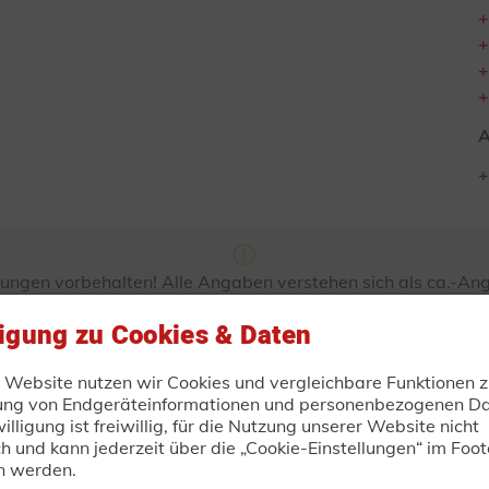
A
ungen vorbehalten! Alle Angaben verstehen sich als ca.-A
bildungen und können Sonderausstattung enthalten! Produk
ischen Änderungen! Alle Preise sind unverbindliche Preisemp
ligung zu Cookies & Daten
zuzüglich Fracht- und Fahrzeugpapieren.
r Website nutzen wir Cookies und vergleichbare Funktionen z
ung von Endgeräteinformationen und personenbezogenen Da
TRAILER-DIRECT.DE
illigung ist freiwillig, für die Nutzung unserer Website nicht
bindliche Anfrage oder Best
ch und kann jederzeit über die „Cookie-Einstellungen“ im Foot
n werden.