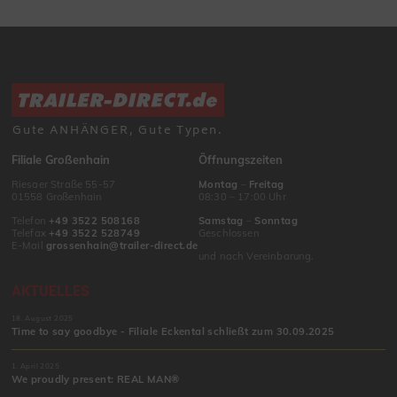
Gute ANHÄNGER, Gute Typen.
Filiale Großenhain
Öffnungszeiten
Riesaer Straße 55-57
Montag
–
Freitag
01558 Großenhain
08:30 – 17:00 Uhr
Telefon
+49 3522 508168
Samstag
–
Sonntag
Telefax
+49 3522 528749
Geschlossen
E-Mail
grossenhain@trailer-direct.de
und nach Vereinbarung.
AKTUELLES
18. August 2025
Time to say goodbye - Filiale Eckental schließt zum 30.09.2025
1. April 2025
We proudly present: REAL MAN®