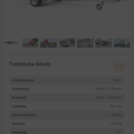
Technische Details
Artikelnummer
24411
Außenmaß
4.680 × 2.160 mm
Nutzmaß
3.010 × 2.030 mm
Ladehöhe
590 mm
Gesamtgewicht
1.500 kg
Nutzlast
1.017 kg
Bereifung
10 "