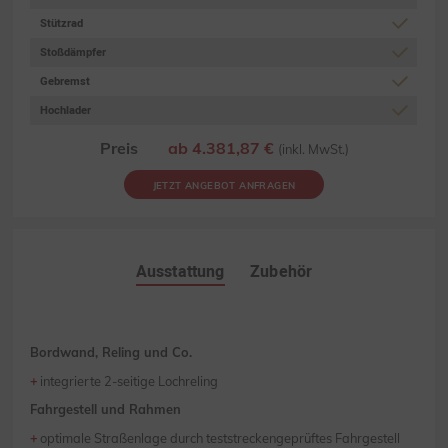
Stützrad
Stoßdämpfer
Gebremst
Hochlader
Preis
ab 4.381,87 €
(inkl. MwSt.)
JETZT ANGEBOT ANFRAGEN
Ausstattung
Zubehör
Bordwand, Reling und Co.
integrierte 2-seitige Lochreling
Fahrgestell und Rahmen
optimale Straßenlage durch teststreckengeprüftes Fahrgestell