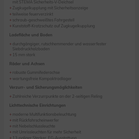
mit STEMA Sicherheits-V-Deichsel
Zugkugelkupplung mit Sicherheitsanzeige
teilweise feuerverzinkt
schraub-geschweißtes Fahrgestell
Kunststoff-Kratzschutz auf Zugkugelkupplung
Ladefläche und Boden
durchgängiger, rutschhemmender und wasserfester
Siebdruckholzboden
15 mm stark
Räder und Achsen
robuste Gummifederachse
wartungsfreie Kompaktradlager
Verzurr- und Sicherungsmöglichkeiten
Zahlreiche Verzurrpunkte an der 2-seitigen Reling
Lichttechnische Einrichtungen
moderne Multifunktionsbeleuchtung
mit Rückfahrscheinwerfer
mit Nebelschlussleuchte
mit Umrissleuchten für mehr Sicherheit
13-poliger Stecker, EG-Ausstattung