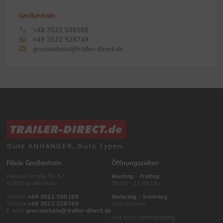
Großenhain
+49 3522 508168
+49 3522 528749
grossenhain@trailer-direct.de
Gute ANHÄNGER, Gute Typen.
Filiale Großenhain
Öffnungszeiten
Riesaer Straße 55-57
Montag
–
Freitag
01558 Großenhain
08:30 – 17:00 Uhr
Telefon
+49 3522 508168
Samstag
–
Sonntag
Telefax
+49 3522 528749
Geschlossen
E-Mail
grossenhain@trailer-direct.de
und nach Vereinbarung.