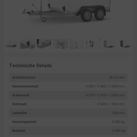
Technische Details
Artikelnummer
26162.062
Kasteninnenmaß
4.520 × 1.865 × 2.035 mm
Außenmaß
6.230 × 2.355 × 2.650 mm
Nutzmaß
4.520 × 1.865 mm
Ladehöhe
550 mm
Gesamtgewicht
3.000 kg
Nutzlast
2.040 kg