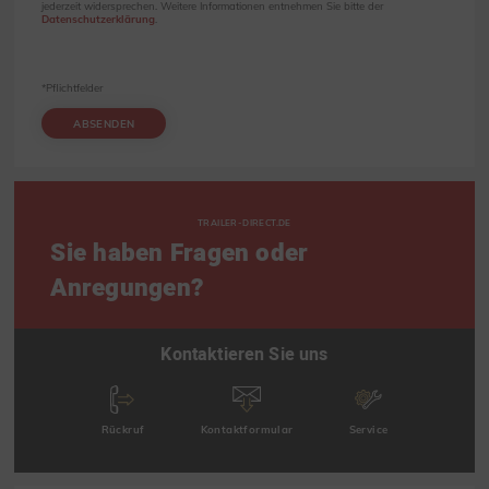
jederzeit widersprechen. Weitere Informationen entnehmen Sie bitte der
Datenschutzerklärung
.
*Pflichtfelder
ABSENDEN
TRAILER-DIRECT.DE
Sie haben Fragen oder
Anregungen?
Kontaktieren Sie uns
Rückruf
Kontaktformular
Service