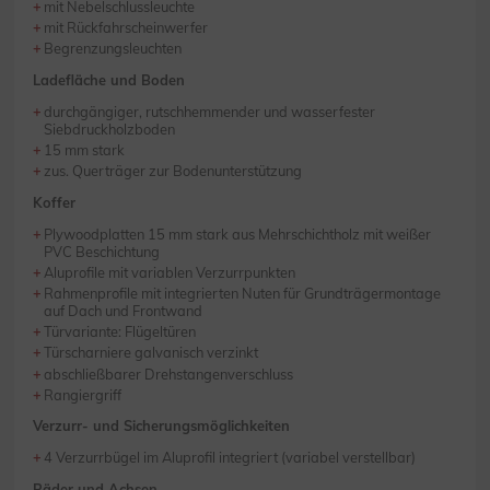
mit Nebelschlussleuchte
mit Rückfahrscheinwerfer
Begrenzungsleuchten
Ladefläche und Boden
durchgängiger, rutschhemmender und wasserfester
Siebdruckholzboden
15 mm stark
zus. Querträger zur Bodenunterstützung
Koffer
Plywoodplatten 15 mm stark aus Mehrschichtholz mit weißer
PVC Beschichtung
Aluprofile mit variablen Verzurrpunkten
Rahmenprofile mit integrierten Nuten für Grundträgermontage
auf Dach und Frontwand
Türvariante: Flügeltüren
Türscharniere galvanisch verzinkt
abschließbarer Drehstangenverschluss
Rangiergriff
Verzurr- und Sicherungsmöglichkeiten
4 Verzurrbügel im Aluprofil integriert (variabel verstellbar)
Räder und Achsen