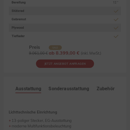
Bereifung
12 "
Stützrad
Gebremst
Plywood
Tieflader
Preis
SALE
ab 8.399,00 €
9.061,00 €
(inkl. MwSt.)
JETZT ANGEBOT ANFRAGEN
Ausstattung
Sonderausstattung
Zubehör
Lichttechnische Einrichtung
13-poliger Stecker, EG-Ausstattung
moderne Multifunktionsbeleuchtung