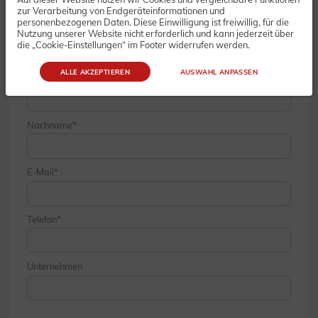
Bestellung
zur Verarbeitung von Endgeräteinformationen und
personenbezogenen Daten. Diese Einwilligung ist freiwillig, für die
Nutzung unserer Website nicht erforderlich und kann jederzeit über
die „Cookie-Einstellungen“ im Footer widerrufen werden.
ALLE AKZEPTIEREN
AUSWAHL ANPASSEN
Vorname
Nachname
E-Mail
Telefon
Unternehmen