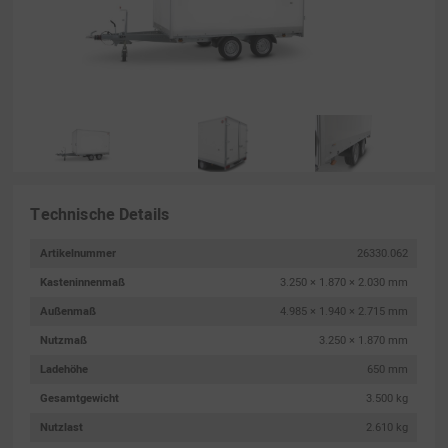
Technische Details
Artikelnummer
26330.062
Kasteninnenmaß
3.250 × 1.870 × 2.030 mm
Außenmaß
4.985 × 1.940 × 2.715 mm
Nutzmaß
3.250 × 1.870 mm
Ladehöhe
650 mm
Gesamtgewicht
3.500 kg
Nutzlast
2.610 kg