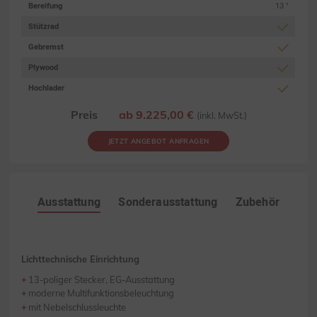
Bereifung
13 "
Stützrad
Gebremst
Plywood
Hochlader
Preis
ab 9.225,00 €
(inkl. MwSt.)
JETZT ANGEBOT ANFRAGEN
Ausstattung
Sonderausstattung
Zubehör
Lichttechnische Einrichtung
13-poliger Stecker, EG-Ausstattung
moderne Multifunktionsbeleuchtung
mit Nebelschlussleuchte