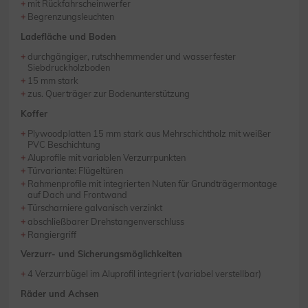
mit Rückfahrscheinwerfer
Begrenzungsleuchten
Ladefläche und Boden
durchgängiger, rutschhemmender und wasserfester
Siebdruckholzboden
15 mm stark
zus. Querträger zur Bodenunterstützung
Koffer
Plywoodplatten 15 mm stark aus Mehrschichtholz mit weißer
PVC Beschichtung
Aluprofile mit variablen Verzurrpunkten
Türvariante: Flügeltüren
Rahmenprofile mit integrierten Nuten für Grundträgermontage
auf Dach und Frontwand
Türscharniere galvanisch verzinkt
abschließbarer Drehstangenverschluss
Rangiergriff
Verzurr- und Sicherungsmöglichkeiten
4 Verzurrbügel im Aluprofil integriert (variabel verstellbar)
Räder und Achsen