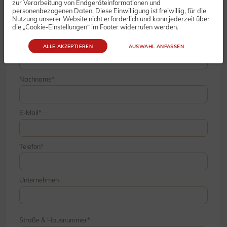
zur Verarbeitung von Endgeräteinformationen und
personenbezogenen Daten. Diese Einwilligung ist freiwillig, für die
Nutzung unserer Website nicht erforderlich und kann jederzeit über
die „Cookie-Einstellungen“ im Footer widerrufen werden.
Vorname
ALLE AKZEPTIEREN
AUSWAHL ANPASSEN
Nachname
E-Mail
Telefon
Unternehmen
Straße & Hausnummer