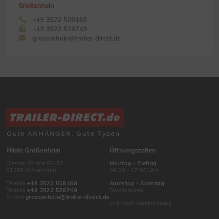
Großenhain
+49 3522 508168
+49 3522 528749
grossenhain@trailer-direct.de
Gute ANHÄNGER, Gute Typen.
Filiale Großenhain
Öffnungszeiten
Riesaer Straße 55-57
Montag
–
Freitag
01558 Großenhain
08:30 – 17:00 Uhr
Telefon
+49 3522 508168
Samstag
–
Sonntag
Telefax
+49 3522 528749
Geschlossen
E-Mail
grossenhain@trailer-direct.de
und nach Vereinbarung.