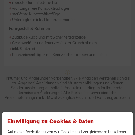
robuste Gummifederachse
wartungsfreie Kompaktradlager
stoßfeste Kunststoffkotflügel
Unterlegkeile inkl. Halterung montiert
Fahrgestell & Rahmen
Zugkugelkupplung mit Sicherheitsanzeige
Geschweißter und feuerverzinkter Grundrahmen
inkl. Stützrad
Kennzeichenträger mit Kennzeichenrahmen und Leiste
Irrtümer und Änderungen vorbehalten! Alle Angaben verstehen sich als
ca.-Angaben! Abbildungen sind Musterabbildungen und können
Sonderausstattung enthalten! Produkte unterliegen fortlaufenden
technischen Änderungen! Alle Preise sind unverbindliche
Preisempfehlungen inkl. MwSt zuzüglich Fracht- und Fahrzeugpapieren.
TRAILER-DIRECT.DE
Unverbindliche Anfrage oder
Einwilligung zu Cookies & Daten
Bestellung
Auf dieser Website nutzen wir Cookies und vergleichbare Funktionen