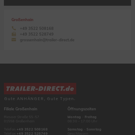
Großenhain
+49 3522 508168
+49 3522 528749
grossenhain@trailer-direct.de
Gute ANHÄNGER, Gute Typen.
Filiale Großenhain
Öffnungszeiten
Riesaer Straße 55-57
Montag
–
Freitag
01558 Großenhain
08:30 – 17:00 Uhr
Telefon
+49 3522 508168
Samstag
–
Sonntag
Telefax
+49 3522 528749
Geschlossen