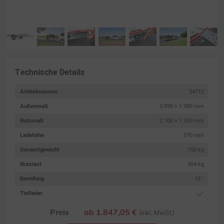
Technische Details
Artikelnummer
24712
Außenmaß
3.090 × 1.980 mm
Nutzmaß
2.100 × 1.530 mm
Ladehöhe
570 mm
Gesamtgewicht
750 kg
Nutzlast
504 kg
Bereifung
13 "
Tieflader
Preis
ab 1.847,05 €
(inkl. MwSt.)