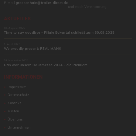
E-Mail
grossenhain@trailer-direct.de
und nach Vereinbarung.
AKTUELLES
18. August 2025
Time to say goodbye - Filiale Eckental schließt zum 30.09.2025
1. April 2025
We proudly present: REAL MAN®
28. November 2024
Das war unsere Hausmesse 2024 - die Premiere
INFORMATIONEN
Impressum
Datenschutz
Kontakt
Mieten
Über uns
Unternehmen