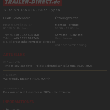
Gute ANHÄNGER, Gute Typen.
Filiale Großenhain
Öffnungszeiten
Riesaer Straße 55-57
Montag
–
Freitag
01558 Großenhain
08:30 – 17:00 Uhr
Telefon
+49 3522 508168
Samstag
–
Sonntag
Telefax
+49 3522 528749
Geschlossen
E-Mail
grossenhain@trailer-direct.de
und nach Vereinbarung.
AKTUELLES
18. August 2025
Time to say goodbye - Filiale Eckental schließt zum 30.09.2025
1. April 2025
We proudly present: REAL MAN®
28. November 2024
Das war unsere Hausmesse 2024 - die Premiere
INFORMATIONEN
Impressum