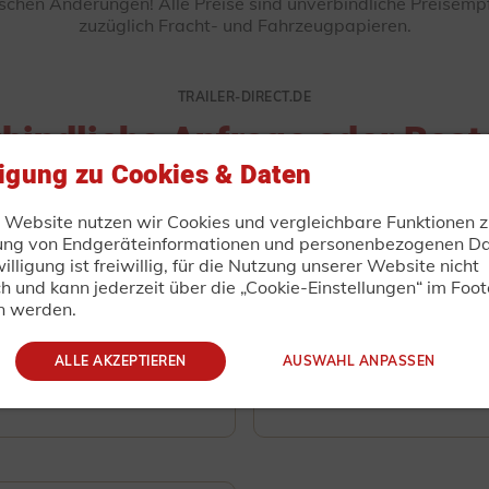
ischen Änderungen! Alle Preise sind unverbindliche Preisemp
zuzüglich Fracht- und Fahrzeugpapieren.
TRAILER-DIRECT.DE
bindliche Anfrage oder Best
ligung zu Cookies & Daten
r Website nutzen wir Cookies und vergleichbare Funktionen z
ung von Endgeräteinformationen und personenbezogenen Da
illigung ist freiwillig, für die Nutzung unserer Website nicht
Nachname
ch und kann jederzeit über die „Cookie-Einstellungen“ im Foot
n werden.
ALLE AKZEPTIEREN
AUSWAHL ANPASSEN
Telefon