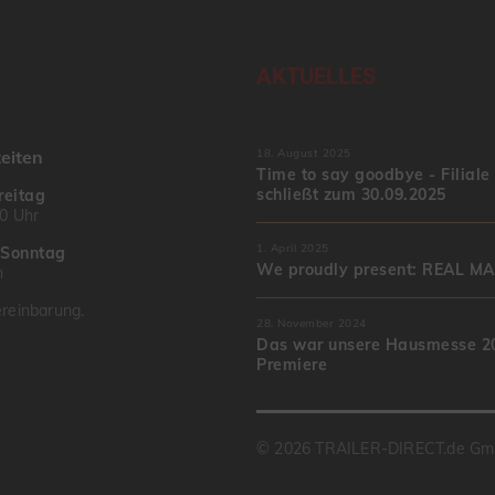
AKTUELLES
eiten
18. August 2025
Time to say goodbye - Filiale
schließt zum 30.09.2025
reitag
00 Uhr
1. April 2025
–
Sonntag
We proudly present: REAL M
n
reinbarung.
28. November 2024
Das war unsere Hausmesse 20
Premiere
© 2026 TRAILER-DIRECT.de G