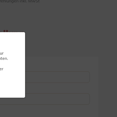
fehlungen inkl. MwSt
ellung
ur
ten.
er