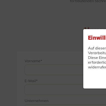
fortlaufenden techn
Unver
Einwil
Auf diese
Verarbeit
Diese Einw
Vorname
erforderli
widerrufe
E-Mail
Unternehmen