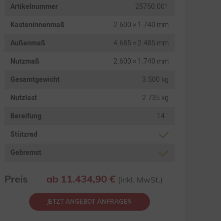
Artikelnummer
25750.001
Kasteninnenmaß
2.600 × 1.740 mm
Außenmaß
4.685 × 2.485 mm
Nutzmaß
2.600 × 1.740 mm
Gesamtgewicht
3.500 kg
Nutzlast
2.735 kg
Bereifung
14 "
Stützrad
Gebremst
Preis
ab 11.434,90 €
(inkl. MwSt.)
JETZT ANGEBOT ANFRAGEN