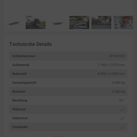
Technische Details
Artikelnummer
ATH31024
Außenmaß
7.160 × 2.070 mm
Nutzmaß
4.900 × 2.030 mm
Gesamtgewicht
3.000 kg
Nutzlast
2.260 kg
Bereifung
10 "
Stützrad
Gebremst
Hochlader