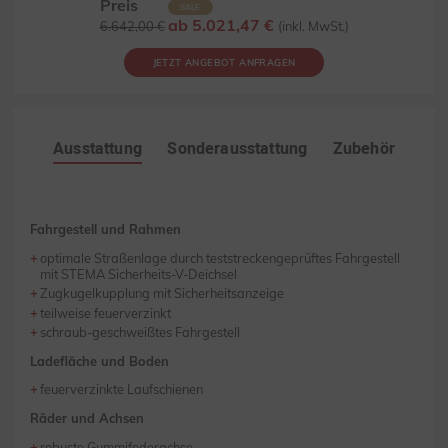
Preis
SALE
ab 5.021,47 €
6.642,00 €
(inkl. MwSt.)
JETZT ANGEBOT ANFRAGEN
Ausstattung
Sonderausstattung
Zubehör
Fahrgestell und Rahmen
optimale Straßenlage durch teststreckengeprüftes Fahrgestell
mit STEMA Sicherheits-V-Deichsel
Zugkugelkupplung mit Sicherheitsanzeige
teilweise feuerverzinkt
schraub-geschweißtes Fahrgestell
Ladefläche und Boden
feuerverzinkte Laufschienen
Räder und Achsen
robuste Gummifederachse