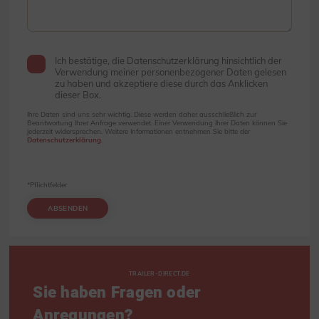
Ich bestätige, die Datenschutzerklärung hinsichtlich der
Verwendung meiner personenbezogener Daten gelesen
zu haben und akzeptiere diese durch das Anklicken
dieser Box.
Ihre Daten sind uns sehr wichtig. Diese werden daher ausschließlich zur
Beantwortung Ihrer Anfrage verwendet. Einer Verwendung Ihrer Daten können Sie
jederzeit widersprechen. Weitere Informationen entnehmen Sie bitte der
Datenschutzerklärung
.
*Pflichtfelder
ABSENDEN
TRAILER-DIRECT.DE
Sie haben Fragen oder
Anregungen?