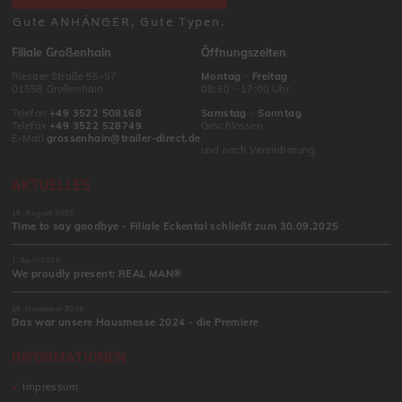
Gute ANHÄNGER, Gute Typen.
Filiale Großenhain
Öffnungszeiten
Riesaer Straße 55-57
Montag
–
Freitag
01558 Großenhain
08:30 – 17:00 Uhr
Telefon
+49 3522 508168
Samstag
–
Sonntag
Telefax
+49 3522 528749
Geschlossen
E-Mail
grossenhain@trailer-direct.de
und nach Vereinbarung.
AKTUELLES
18. August 2025
Time to say goodbye - Filiale Eckental schließt zum 30.09.2025
1. April 2025
We proudly present: REAL MAN®
28. November 2024
Das war unsere Hausmesse 2024 - die Premiere
INFORMATIONEN
Impressum