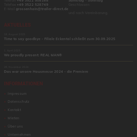
Telefon
+49 3522 508168
Samstag
–
Sonntag
Telefax
+49 3522 528749
Geschlossen
E-Mail
grossenhain@trailer-direct.de
und nach Vereinbarung.
AKTUELLES
18. August 2025
Time to say goodbye - Filiale Eckental schließt zum 30.09.2025
1. April 2025
We proudly present: REAL MAN®
28. November 2024
Das war unsere Hausmesse 2024 - die Premiere
INFORMATIONEN
Impressum
Datenschutz
Kontakt
Mieten
Über uns
Unternehmen