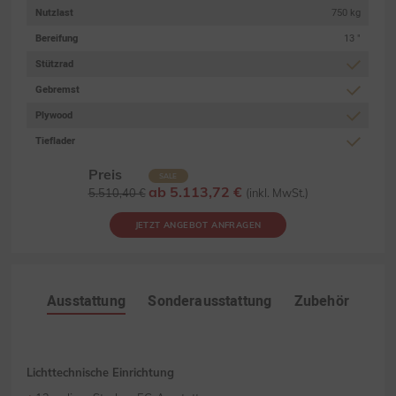
Nutzlast
750 kg
Bereifung
13 "
Stützrad
Gebremst
Plywood
Tieflader
Preis
SALE
ab 5.113,72 €
5.510,40 €
(inkl. MwSt.)
JETZT ANGEBOT ANFRAGEN
Ausstattung
Sonderausstattung
Zubehör
Lichttechnische Einrichtung