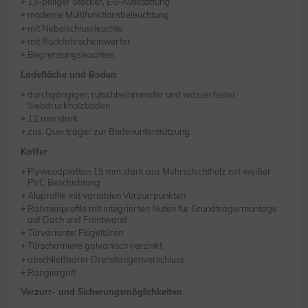
13-poliger Stecker, EG-Ausstattung
moderne Multifunktionsbeleuchtung
mit Nebelschlussleuchte
mit Rückfahrscheinwerfer
Begrenzungsleuchten
Ladefläche und Boden
durchgängiger, rutschhemmender und wasserfester
Siebdruckholzboden
12 mm stark
zus. Querträger zur Bodenunterstützung
Koffer
Plywoodplatten 15 mm stark aus Mehrschichtholz mit weißer
PVC Beschichtung
Aluprofile mit variablen Verzurrpunkten
Rahmenprofile mit integrierten Nuten für Grundträgermontage
auf Dach und Frontwand
Türvariante: Flügeltüren
Türscharniere galvanisch verzinkt
abschließbarer Drehstangenverschluss
Rangiergriff
Verzurr- und Sicherungsmöglichkeiten