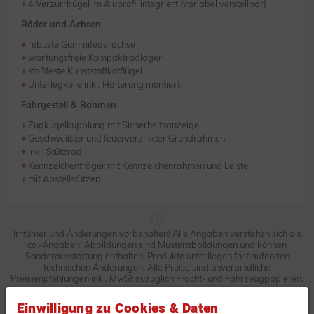
4 Verzurrbügel im Aluprofil integriert (variabel verstellbar)
Räder und Achsen
robuste Gummifederachse
wartungsfreie Kompaktradlager
stoßfeste Kunststoffkotflügel
Unterlegkeile inkl. Halterung montiert
Fahrgestell & Rahmen
Zugkugelkupplung mit Sicherheitsanzeige
Geschweißter und feuerverzinkter Grundrahmen
inkl. Stützrad
Kennzeichenträger mit Kennzeichenrahmen und Leiste
mit Abstellstützen
Irrtümer und Änderungen vorbehalten! Alle Angaben verstehen sich als
ca.-Angaben! Abbildungen sind Musterabbildungen und können
Sonderausstattung enthalten! Produkte unterliegen fortlaufenden
technischen Änderungen! Alle Preise sind unverbindliche
Preisempfehlungen inkl. MwSt zuzüglich Fracht- und Fahrzeugpapieren.
Einwilligung zu Cookies & Daten