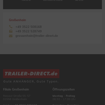
Großenhain
+49 3522 508168
+49 3522 528749
grossenhain@trailer-direct.de
Gute ANHÄNGER, Gute Typen.
Filiale Großenhain
Öffnungszeiten
Riesaer Straße 55-57
Montag
–
Freitag
01558 Großenhain
08:30 – 17:00 Uhr