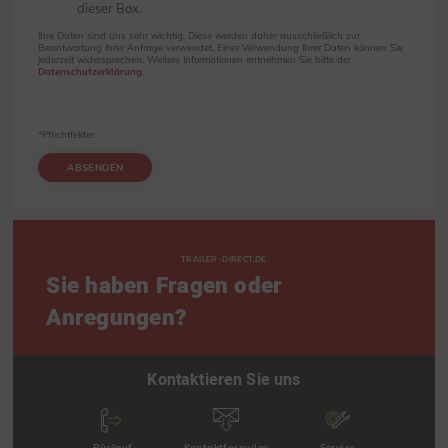
dieser Box.
Ihre Daten sind uns sehr wichtig. Diese werden daher ausschließlich zur
Beantwortung Ihrer Anfrage verwendet. Einer Verwendung Ihrer Daten können Sie
jederzeit widersprechen. Weitere Informationen entnehmen Sie bitte der
Datenschutzerklärung
.
*Pflichtfelder
ABSENDEN
TRAILER-DIRECT.DE
Sie haben Fragen oder
Anregungen?
Kontaktieren Sie uns
Rückruf
Kontaktformular
Service