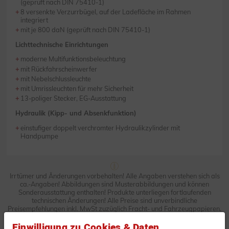
(geprüft nach DIN 75410-1)
8 versenkte Verzurrbügel, auf der Ladefläche im Rahmen
integriert
mit je 800 daN (geprüft nach DIN 75410-1)
Lichttechnische Einrichtungen
moderne Multifunktionsbeleuchtung
mit Rückfahrscheinwerfer
mit Nebelschlussleuchte
mit Umrissleuchten für mehr Sicherheit
13-poliger Stecker, EG-Ausstattung
Hydraulik (Kipp- und Absenkfunktion)
einstufiger doppelt verchromter Hydraulikzylinder mit
Handpumpe
Irrtümer und Änderungen vorbehalten! Alle Angaben verstehen sich als
ca.-Angaben! Abbildungen sind Musterabbildungen und können
Sonderausstattung enthalten! Produkte unterliegen fortlaufenden
technischen Änderungen! Alle Preise sind unverbindliche
Preisempfehlungen inkl. MwSt zuzüglich Fracht- und Fahrzeugpapieren.
Einwilligung zu Cookies & Daten