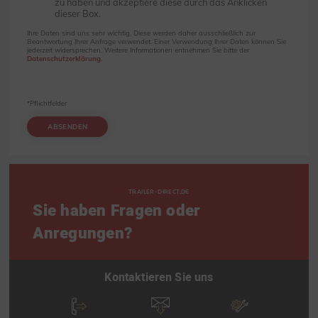
zu haben und akzeptiere diese durch das Anklicken
dieser Box.
Ihre Daten sind uns sehr wichtig. Diese werden daher ausschließlich zur
Beantwortung Ihrer Anfrage verwendet. Einer Verwendung Ihrer Daten können Sie
jederzeit widersprechen. Weitere Informationen entnehmen Sie bitte der
Datenschutzerklärung
.
*Pflichtfelder
ABSENDEN
TRAILER-DIRECT.DE
Sie haben Fragen oder
Anregungen?
Kontaktieren Sie uns