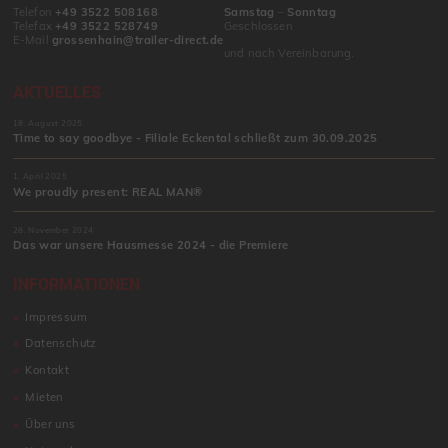
Telefon
+49 3522 508168
Samstag
–
Sonntag
Telefax
+49 3522 528749
Geschlossen
E-Mail
grossenhain@trailer-direct.de
und nach Vereinbarung.
AKTUELLES
18. August 2025
Time to say goodbye - Filiale Eckental schließt zum 30.09.2025
1. April 2025
We proudly present: REAL MAN®
28. November 2024
Das war unsere Hausmesse 2024 - die Premiere
INFORMATIONEN
Impressum
Datenschutz
Kontakt
Mieten
Über uns