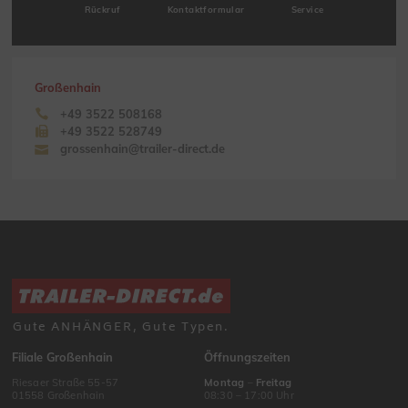
Rückruf
Kontaktformular
Service
Großenhain
+49 3522 508168
+49 3522 528749
grossenhain@trailer-direct.de
Gute ANHÄNGER, Gute Typen.
Filiale Großenhain
Öffnungszeiten
Riesaer Straße 55-57
Montag
–
Freitag
01558 Großenhain
08:30 – 17:00 Uhr