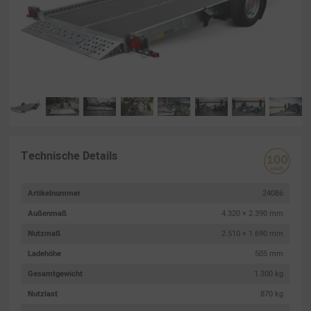
Technische Details
Artikelnummer
24086
Außenmaß
4.320 × 2.390 mm
Nutzmaß
2.510 × 1.690 mm
Ladehöhe
505 mm
Gesamtgewicht
1.300 kg
Nutzlast
870 kg