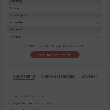
Bereifung
12 "
Stützrad
Stoßdämpfer
Absenkbar
Gebremst
Tieflader
Preis
ab 6.352,00 €
(inkl. MwSt.)
JETZT ANGEBOT ANFRAGEN
Ausstattung
Sonderausstattung
Zubehör
Bordwand, Reling und Co.
integrierte 3-seitige Lochreling