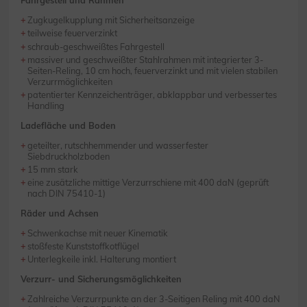
Fahrgestell und Rahmen
Zugkugelkupplung mit Sicherheitsanzeige
teilweise feuerverzinkt
schraub-geschweißtes Fahrgestell
massiver und geschweißter Stahlrahmen mit integrierter 3-
Seiten-Reling, 10 cm hoch, feuerverzinkt und mit vielen stabilen
Verzurrmöglichkeiten
patentierter Kennzeichenträger, abklappbar und verbessertes
Handling
Ladefläche und Boden
geteilter, rutschhemmender und wasserfester
Siebdruckholzboden
15 mm stark
eine zusätzliche mittige Verzurrschiene mit 400 daN (geprüft
nach DIN 75410-1)
Räder und Achsen
Schwenkachse mit neuer Kinematik
stoßfeste Kunststoffkotflügel
Unterlegkeile inkl. Halterung montiert
Verzurr- und Sicherungsmöglichkeiten
Zahlreiche Verzurrpunkte an der 3-Seitigen Reling mit 400 daN