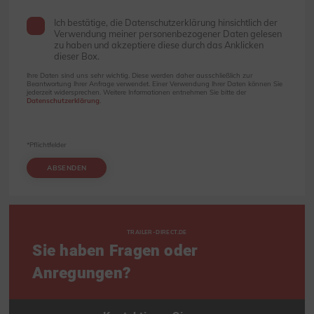
Ich bestätige, die Datenschutzerklärung hinsichtlich der
Verwendung meiner personenbezogener Daten gelesen
zu haben und akzeptiere diese durch das Anklicken
dieser Box.
Ihre Daten sind uns sehr wichtig. Diese werden daher ausschließlich zur
Beantwortung Ihrer Anfrage verwendet. Einer Verwendung Ihrer Daten können Sie
jederzeit widersprechen. Weitere Informationen entnehmen Sie bitte der
Datenschutzerklärung
.
*Pflichtfelder
ABSENDEN
TRAILER-DIRECT.DE
Sie haben Fragen oder
Anregungen?