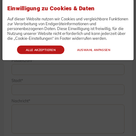
Einwilligung zu Cookies & Daten
Unternehmen
Auf dieser Website nutzen wir Cookies und vergleichbare Funktionen
zur Verarbeitung von Endgeräteinformationen und
personenbezogenen Daten. Diese Einwilligung ist freiwillig, für die
Nutzung unserer Website nicht erforderlich und kann jederzeit über
die „Cookie-Einstellungen“ im Footer widerrufen werden.
Straße & Hausnummer
ALLE AKZEPTIEREN
AUSWAHL ANPASSEN
Postleitzahl
Stadt
Nachricht