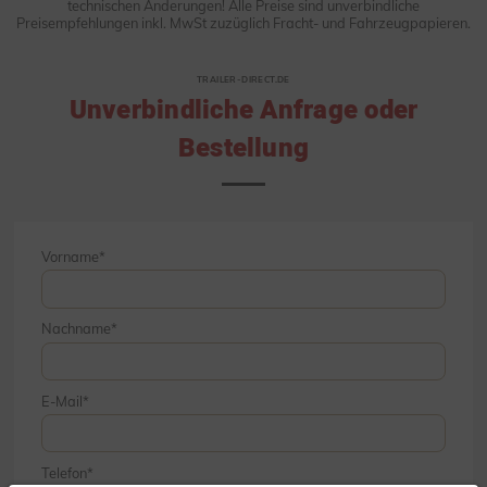
technischen Änderungen! Alle Preise sind unverbindliche
Preisempfehlungen inkl. MwSt zuzüglich Fracht- und Fahrzeugpapieren.
TRAILER-DIRECT.DE
Unverbindliche Anfrage oder
Bestellung
Vorname
Nachname
E-Mail
Telefon