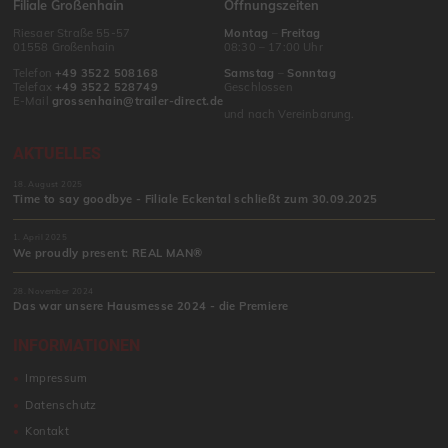
Filiale Großenhain
Öffnungszeiten
Riesaer Straße 55-57
Montag
–
Freitag
01558 Großenhain
08:30 – 17:00 Uhr
Telefon
+49 3522 508168
Samstag
–
Sonntag
Telefax
+49 3522 528749
Geschlossen
E-Mail
grossenhain@trailer-direct.de
und nach Vereinbarung.
AKTUELLES
18. August 2025
Time to say goodbye - Filiale Eckental schließt zum 30.09.2025
1. April 2025
We proudly present: REAL MAN®
28. November 2024
Das war unsere Hausmesse 2024 - die Premiere
INFORMATIONEN
Impressum
Datenschutz
Kontakt