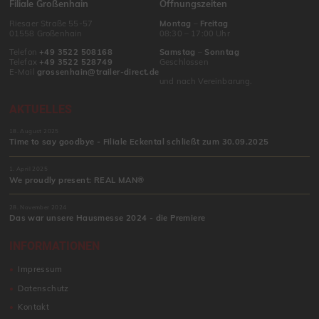
Filiale Großenhain
Öffnungszeiten
Riesaer Straße 55-57
Montag
–
Freitag
01558 Großenhain
08:30 – 17:00 Uhr
Telefon
+49 3522 508168
Samstag
–
Sonntag
Telefax
+49 3522 528749
Geschlossen
E-Mail
grossenhain@trailer-direct.de
und nach Vereinbarung.
AKTUELLES
18. August 2025
Time to say goodbye - Filiale Eckental schließt zum 30.09.2025
1. April 2025
We proudly present: REAL MAN®
28. November 2024
Das war unsere Hausmesse 2024 - die Premiere
INFORMATIONEN
Impressum
Datenschutz
Kontakt