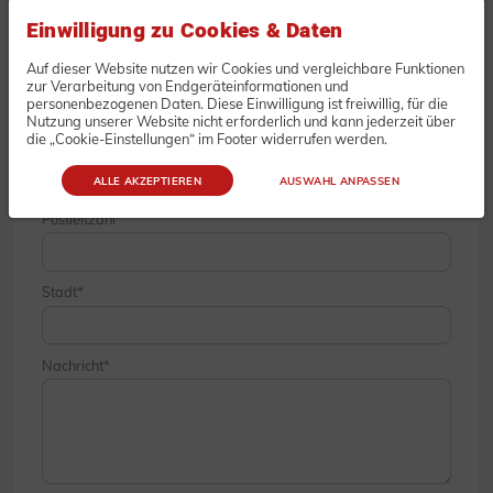
Einwilligung zu Cookies & Daten
Unternehmen
Auf dieser Website nutzen wir Cookies und vergleichbare Funktionen
zur Verarbeitung von Endgeräteinformationen und
personenbezogenen Daten. Diese Einwilligung ist freiwillig, für die
Nutzung unserer Website nicht erforderlich und kann jederzeit über
die „Cookie-Einstellungen“ im Footer widerrufen werden.
Straße & Hausnummer
ALLE AKZEPTIEREN
AUSWAHL ANPASSEN
Postleitzahl
Stadt
Nachricht