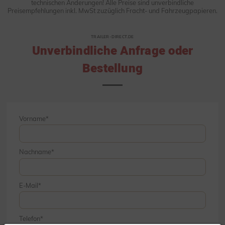
technischen Änderungen! Alle Preise sind unverbindliche
Preisempfehlungen inkl. MwSt zuzüglich Fracht- und Fahrzeugpapieren.
TRAILER-DIRECT.DE
Unverbindliche Anfrage oder
Bestellung
Vorname
Nachname
E-Mail
Telefon