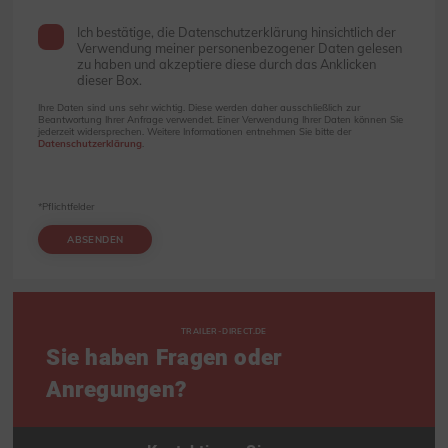
Ich bestätige, die Datenschutzerklärung hinsichtlich der
Verwendung meiner personenbezogener Daten gelesen
zu haben und akzeptiere diese durch das Anklicken
dieser Box.
Ihre Daten sind uns sehr wichtig. Diese werden daher ausschließlich zur
Beantwortung Ihrer Anfrage verwendet. Einer Verwendung Ihrer Daten können Sie
jederzeit widersprechen. Weitere Informationen entnehmen Sie bitte der
Datenschutzerklärung
.
*Pflichtfelder
ABSENDEN
TRAILER-DIRECT.DE
Sie haben Fragen oder
Anregungen?