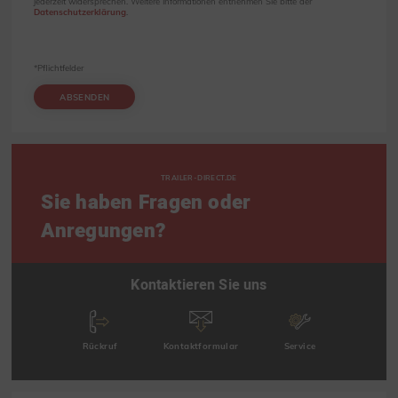
jederzeit widersprechen. Weitere Informationen entnehmen Sie bitte der
Datenschutzerklärung
.
*Pflichtfelder
ABSENDEN
TRAILER-DIRECT.DE
Sie haben Fragen oder
Anregungen?
Kontaktieren Sie uns
Rückruf
Kontaktformular
Service