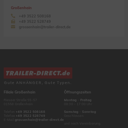
Großenhain
+49 3522 508168
+49 3522 528749
grossenhain@trailer-direct.de
Gute ANHÄNGER, Gute Typen.
Filiale Großenhain
Öffnungszeiten
Riesaer Straße 55-57
Montag
–
Freitag
01558 Großenhain
08:30 – 17:00 Uhr
Telefon
+49 3522 508168
Samstag
–
Sonntag
Telefax
+49 3522 528749
Geschlossen
E-Mail
grossenhain@trailer-direct.de
und nach Vereinbarung.