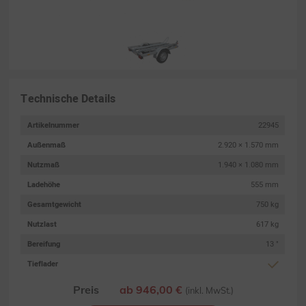
Technische Details
Artikelnummer
22945
Außenmaß
2.920 × 1.570 mm
Nutzmaß
1.940 × 1.080 mm
Ladehöhe
555 mm
Gesamtgewicht
750 kg
Nutzlast
617 kg
Bereifung
13 "
Tieflader
Preis
ab 946,00 €
(inkl. MwSt.)