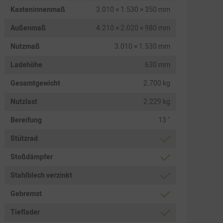
Kasteninnenmaß
3.010 × 1.530 × 350 mm
Außenmaß
4.210 × 2.020 × 980 mm
Nutzmaß
3.010 × 1.530 mm
Ladehöhe
630 mm
Gesamtgewicht
2.700 kg
Nutzlast
2.229 kg
Bereifung
13 "
Stützrad
Stoßdämpfer
Stahlblech verzinkt
Gebremst
Tieflader