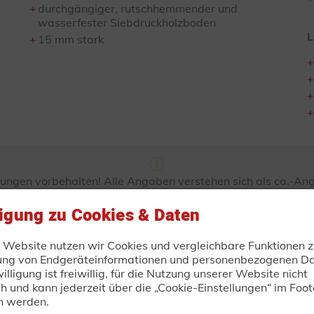
durchgängiger, rutschhemmender und
wasserfester Siebdruckholzboden
L
15 mm stark
ungen vorbehalten! Alle Angaben verstehen sich als ca.-A
bildungen und können Sonderausstattung enthalten! Produk
ischen Änderungen! Alle Preise sind unverbindliche Preisemp
ligung zu Cookies & Daten
zuzüglich Fracht- und Fahrzeugpapieren.
r Website nutzen wir Cookies und vergleichbare Funktionen z
ung von Endgeräteinformationen und personenbezogenen Da
TRAILER-DIRECT.DE
illigung ist freiwillig, für die Nutzung unserer Website nicht
bindliche Anfrage oder Best
ch und kann jederzeit über die „Cookie-Einstellungen“ im Foot
n werden.