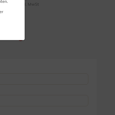
ten.
fehlungen inkl. MwSt
er
ellung