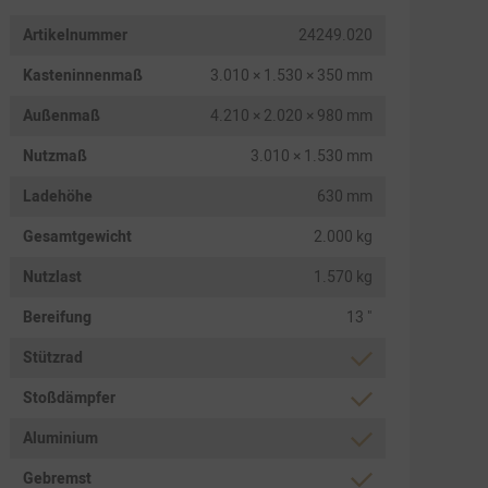
Artikelnummer
24249.020
Kasteninnenmaß
3.010 × 1.530 × 350 mm
Außenmaß
4.210 × 2.020 × 980 mm
Nutzmaß
3.010 × 1.530 mm
Ladehöhe
630 mm
Gesamtgewicht
2.000 kg
Nutzlast
1.570 kg
Bereifung
13 "
Stützrad
Stoßdämpfer
Aluminium
Gebremst