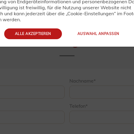
ung von Endgeräteinformationen und personenbezogenen Da
ischen Änderungen! Alle Preise sind unverbindliche Preisemp
illigung ist freiwillig, für die Nutzung unserer Website nicht
zuzüglich Fracht- und Fahrzeugpapieren.
ch und kann jederzeit über die „Cookie-Einstellungen“ im Foot
n werden.
TRAILER-DIRECT.DE
ALLE AKZEPTIEREN
AUSWAHL ANPASSEN
bindliche Anfrage oder Best
Nachname
Telefon