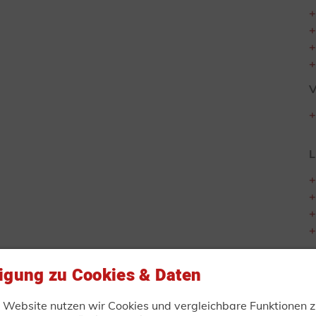
V
L
ligung zu Cookies & Daten
ungen vorbehalten! Alle Angaben verstehen sich als ca.-A
r Website nutzen wir Cookies und vergleichbare Funktionen z
bildungen und können Sonderausstattung enthalten! Produk