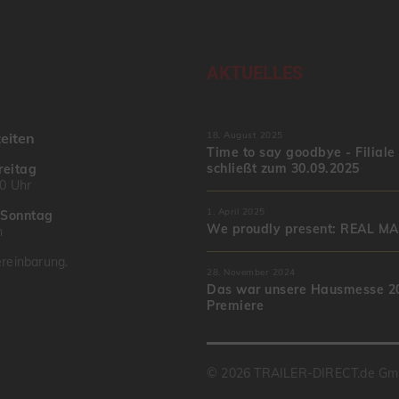
AKTUELLES
eiten
18. August 2025
Time to say goodbye - Filiale
schließt zum 30.09.2025
reitag
00 Uhr
1. April 2025
–
Sonntag
We proudly present: REAL M
n
reinbarung.
28. November 2024
Das war unsere Hausmesse 20
Premiere
© 2026 TRAILER-DIRECT.de G