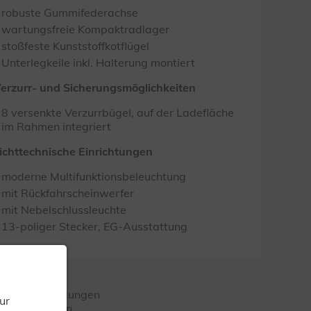
robuste Gummifederachse
wartungsfreie Kompaktradlager
stoßfeste Kunststoffkotflügel
Unterlegkeile inkl. Halterung montiert
erzurr- und Sicherungsmöglichkeiten
8 versenkte Verzurrbügel, auf der Ladefläche
im Rahmen integriert
ichttechnische Einrichtungen
moderne Multifunktionsbeleuchtung
mit Rückfahrscheinwerfer
mit Nebelschlussleuchte
13-poliger Stecker, EG-Ausstattung
ngaben! Abbildungen
ur
te unterliegen