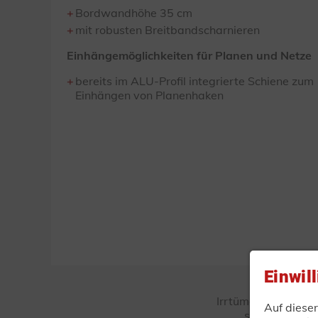
Bordwandhöhe 35 cm
mit robusten Breitbandscharnieren
Einhängemöglichkeiten für Planen und Netze
bereits im ALU-Profil integrierte Schiene zum
Einhängen von Planenhaken
Einwil
Irrtümer und Änder
Auf diese
sind Musterab