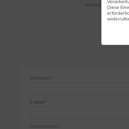
Verarbeit
fortlaufenden techn
Diese Einw
erforderli
widerrufe
Unver
Vorname
E-Mail
Unternehmen