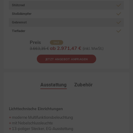
Stützrad
Stoßdämpfer
Gebremst
Tieflader
Preis
SALE
ab 2.971,47 €
3.663,35 €
(inkl. MwSt.)
JETZT ANGEBOT ANFRAGEN
Ausstattung
Zubehör
Lichttechnische Einrichtungen
moderne Multifunktionsbeleuchtung
mit Nebelschlussleuchte
13-poliger Stecker, EG-Ausstattung