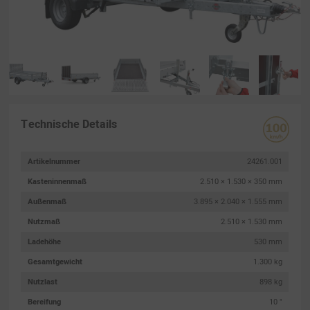
Technische Details
Artikelnummer
24261.001
Kasteninnenmaß
2.510 × 1.530 × 350 mm
Außenmaß
3.895 × 2.040 × 1.555 mm
Nutzmaß
2.510 × 1.530 mm
Ladehöhe
530 mm
Gesamtgewicht
1.300 kg
Nutzlast
898 kg
Bereifung
10 "