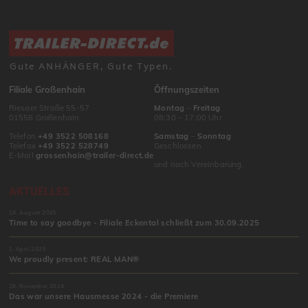
Gute ANHÄNGER, Gute Typen.
Filiale Großenhain
Öffnungszeiten
Riesaer Straße 55-57
Montag
–
Freitag
01558 Großenhain
08:30 – 17:00 Uhr
Telefon
+49 3522 508168
Samstag
–
Sonntag
Telefax
+49 3522 528749
Geschlossen
E-Mail
grossenhain@trailer-direct.de
und nach Vereinbarung.
AKTUELLES
18. August 2025
Time to say goodbye - Filiale Eckental schließt zum 30.09.2025
1. April 2025
We proudly present: REAL MAN®
28. November 2024
Das war unsere Hausmesse 2024 - die Premiere