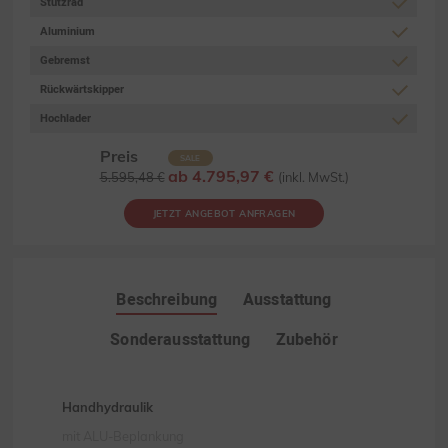
Stützrad
Aluminium
Gebremst
Rückwärtskipper
Hochlader
Preis
SALE
ab 4.795,97 €
5.595,48 €
(inkl. MwSt.)
JETZT ANGEBOT ANFRAGEN
Beschreibung
Ausstattung
Sonderausstattung
Zubehör
Handhydraulik
mit ALU-Beplankung