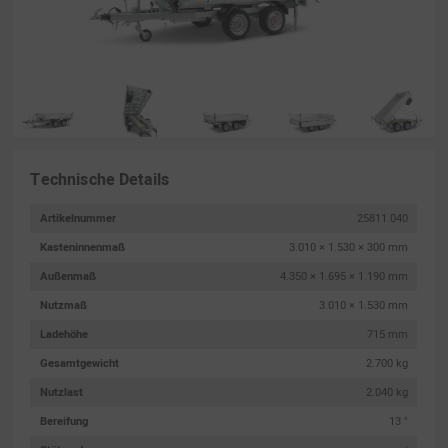
Technische Details
Artikelnummer
25811.040
Kasteninnenmaß
3.010 × 1.530 × 300 mm
Außenmaß
4.350 × 1.695 × 1.190 mm
Nutzmaß
3.010 × 1.530 mm
Ladehöhe
715 mm
Gesamtgewicht
2.700 kg
Nutzlast
2.040 kg
Bereifung
13 "