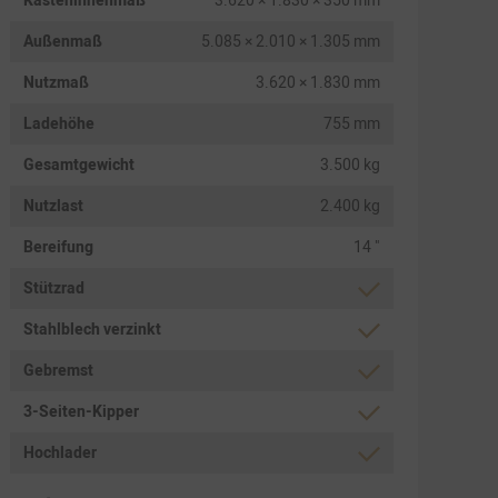
Kasteninnenmaß
3.620 × 1.830 × 350 mm
Außenmaß
5.085 × 2.010 × 1.305 mm
Nutzmaß
3.620 × 1.830 mm
Ladehöhe
755 mm
Gesamtgewicht
3.500 kg
Nutzlast
2.400 kg
Bereifung
14 "
Stützrad
Stahlblech verzinkt
Gebremst
3-Seiten-Kipper
Hochlader