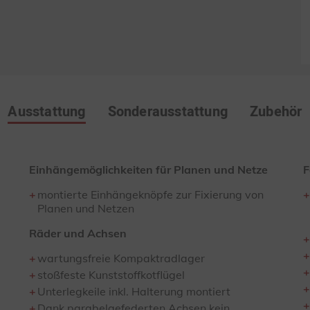
Ausstattung
Sonderausstattung
Zubehör
Einhängemöglichkeiten für Planen und Netze
F
montierte Einhängeknöpfe zur Fixierung von
Planen und Netzen
Räder und Achsen
wartungsfreie Kompaktradlager
stoßfeste Kunststoffkotflügel
Unterlegkeile inkl. Halterung montiert
Dank parabelgefederten Achsen kein