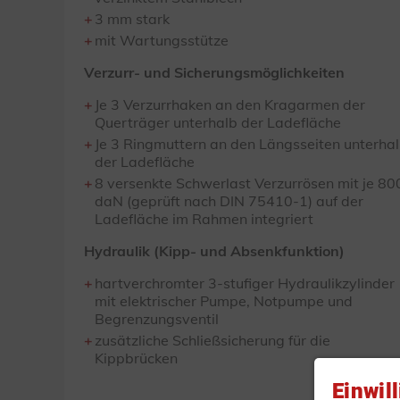
3 mm stark
mit Wartungsstütze
Verzurr- und Sicherungsmöglichkeiten
Je 3 Verzurrhaken an den Kragarmen der
Querträger unterhalb der Ladefläche
Je 3 Ringmuttern an den Längsseiten unterha
der Ladefläche
8 versenkte Schwerlast Verzurrösen mit je 80
daN (geprüft nach DIN 75410-1) auf der
Ladefläche im Rahmen integriert
Hydraulik (Kipp- und Absenkfunktion)
hartverchromter 3-stufiger Hydraulikzylinder
mit elektrischer Pumpe, Notpumpe und
Begrenzungsventil
zusätzliche Schließsicherung für die
Kippbrücken
Einwil