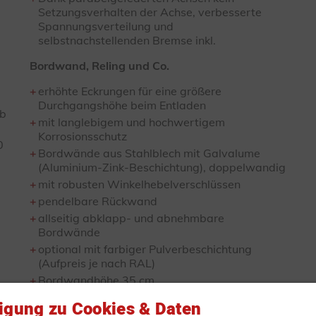
Setzungsverhalten der Achse, verbesserte
Spannungsverteilung und
selbstnachstellenden Bremse inkl.
Bordwand, Reling und Co.
erhöhte Eckrungen für eine größere
Durchgangshöhe beim Entladen
lb
mit langlebigem und hochwertigem
Korrosionsschutz
0
Bordwände aus Stahlblech mit Galvalume
(Aluminium-Zink-Beschichtung), doppelwandig
mit robusten Winkelhebelverschlüssen
pendelbare Rückwand
allseitig abklapp- und abnehmbare
Bordwände
optional mit farbiger Pulverbeschichtung
(Aufpreis je nach RAL)
Bordwandhöhe 35 cm
mit robusten Breitbandscharnieren
ligung zu Cookies & Daten