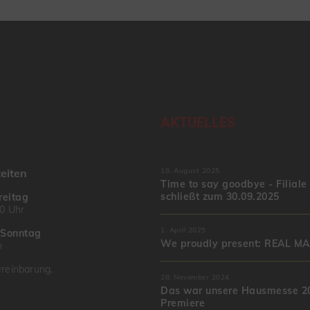
AKTUELLES
eiten
18. August 2025
Time to say goodbye - Filiale
schließt zum 30.09.2025
reitag
00 Uhr
1. April 2025
–
Sonntag
We proudly present: REAL M
n
reinbarung.
28. November 2024
Das war unsere Hausmesse 20
Premiere