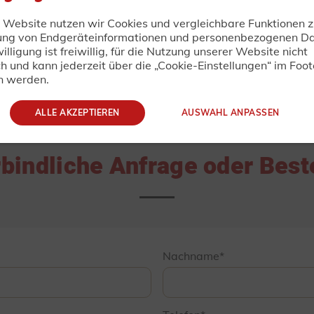
r Website nutzen wir Cookies und vergleichbare Funktionen z
ung von Endgeräteinformationen und personenbezogenen Da
ungen vorbehalten! Alle Angaben verstehen sich als ca.-A
illigung ist freiwillig, für die Nutzung unserer Website nicht
bildungen und können Sonderausstattung enthalten! Produk
ch und kann jederzeit über die „Cookie-Einstellungen“ im Foot
ischen Änderungen! Alle Preise sind unverbindliche Preisemp
n werden.
zuzüglich Fracht- und Fahrzeugpapieren.
ALLE AKZEPTIEREN
AUSWAHL ANPASSEN
TRAILER-DIRECT.DE
bindliche Anfrage oder Best
Nachname