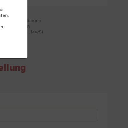
ur
ten.
ngaben! Abbildungen
te unterliegen
er
fehlungen inkl. MwSt
ellung