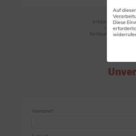
Auf diese
Verarbeit
Irrtümer und Änder
Diese Einw
sind Musterab
erforderli
fortlaufenden techn
widerrufe
Unver
Vorname