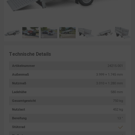
Technische Details
Artikelnummer
24215.001
Außenmaß
3.999 × 1.745 mm
Nutzmaß
3.010 × 1.280 mm
Ladehöhe
580 mm
Gesamtgewicht
750 kg
Nutzlast
452 kg
Bereifung
13 "
Stützrad