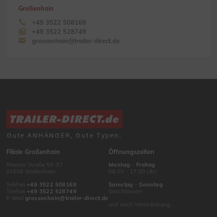
Großenhain
+49 3522 508168
+49 3522 528749
grossenhain@trailer-direct.de
Gute ANHÄNGER, Gute Typen.
Filiale Großenhain
Öffnungszeiten
Riesaer Straße 55-57
Montag
–
Freitag
01558 Großenhain
08:30 – 17:00 Uhr
Telefon
+49 3522 508168
Samstag
–
Sonntag
Telefax
+49 3522 528749
Geschlossen
E-Mail
grossenhain@trailer-direct.de
und nach Vereinbarung.