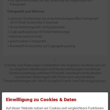
mit Spannverschluss für die Sicherung der Kippbrücke am
Fahrgestell
Fahrgestell und Rahmen
optimale Straßenlage durch teststreckengeprüftes Fahrgestell
mit STEMA Sicherheits-V-Deichsel
Sicherheitsfahrgestell mit Kippdeichsel
Zugkugelkupplung mit Sicherheitsanzeige
teilweise feuerverzinkt
geschraubtes Fahrgestell
Kunststoff-Kratzschutz auf Zugkugelkupplung
Irrtümer und Änderungen vorbehalten! Alle Angaben verstehen sich als
ca.-Angaben! Abbildungen sind Musterabbildungen und können
Sonderausstattung enthalten! Produkte unterliegen fortlaufenden
technischen Änderungen! Alle Preise sind unverbindliche
Preisempfehlungen inkl. MwSt zuzüglich Fracht- und Fahrzeugpapieren.
TRAILER-DIRECT.DE
Einwilligung zu Cookies & Daten
Unverbindliche Anfrage oder
Bestellung
Auf dieser Website nutzen wir Cookies und vergleichbare Funktionen