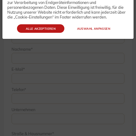
zur Verarbeitung von Endgeräteinformationen und
personenbezogenen Daten. Diese Einwilligung ist freiwillig, für die
Nutzung unserer Website nicht erforderlich und kann jederzeit über
die „Cookie-Einstellungen“ im Footer widerrufen werden.
Vorname
ALLE AKZEPTIEREN
AUSWAHL ANPASSEN
Nachname
E-Mail
Telefon
Unternehmen
Straße & Hausnummer