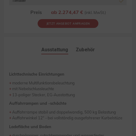
Tieflader
Preis
ab 2.274,47 €
(inkl. MwSt.)
JETZT ANGEBOT ANFRAGEN
Ausstattung
Zubehör
Lichttechnische Einrichtungen
moderne Multifunktionsbeleuchtung
mit Nebelschlussleuchte
13-poliger Stecker, EG-Ausstattung
Auffahrrampen und -schächte
Auffahrrampe stabil und doppelwandig, 500 kg Belastung
Auffahrwinkel 12° - bei vollständig ausgefahrener Kurbelstüze
Ladefläche und Boden
durchgängiger, rutschhemmender und wasserfester