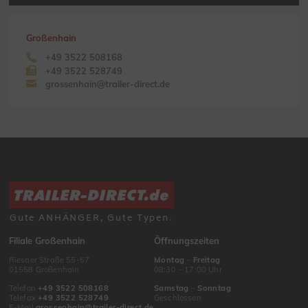
Großenhain
+49 3522 508168
+49 3522 528749
grossenhain@trailer-direct.de
Gute ANHÄNGER, Gute Typen.
Filiale Großenhain
Öffnungszeiten
Riesaer Straße 55-57
Montag
–
Freitag
01558 Großenhain
08:30 – 17:00 Uhr
Telefon
+49 3522 508168
Samstag
–
Sonntag
Telefax
+49 3522 528749
Geschlossen
E-Mail
grossenhain@trailer-direct.de