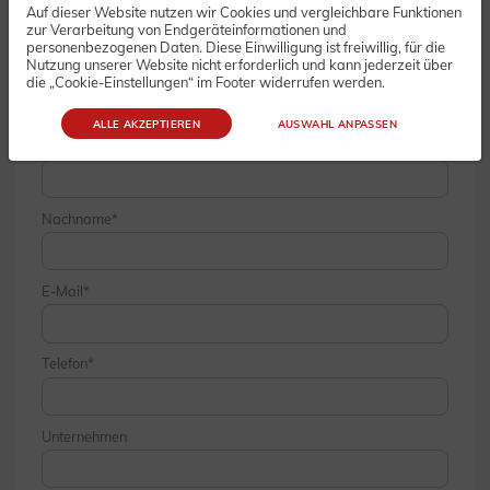
Auf dieser Website nutzen wir Cookies und vergleichbare Funktionen
Bestellung
zur Verarbeitung von Endgeräteinformationen und
personenbezogenen Daten. Diese Einwilligung ist freiwillig, für die
Nutzung unserer Website nicht erforderlich und kann jederzeit über
die „Cookie-Einstellungen“ im Footer widerrufen werden.
ALLE AKZEPTIEREN
AUSWAHL ANPASSEN
Vorname
Nachname
E-Mail
Telefon
Unternehmen