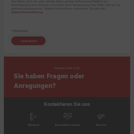
Ihre Daten sind uns sehr wichtig. Diese werden daher ausschließlich zur
Beantwortung Ihrer Anfrage verwendet. Einer Verwendung Ihrer Daten können Sie
jederzeit widersprechen. Weitere Informationen entnehmen Sie bitte der
Datenschutzerklärung
.
*Pflichtfelder
ABSENDEN
TRAILER-DIRECT.DE
Sie haben Fragen oder
Anregungen?
Kontaktieren Sie uns
Rückruf
Kontaktformular
Service