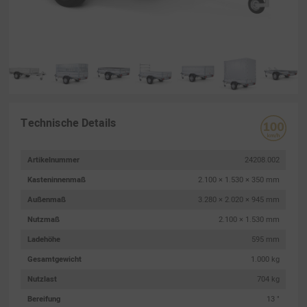
Technische Details
Artikelnummer
24208.002
Kasteninnenmaß
2.100 × 1.530 × 350 mm
Außenmaß
3.280 × 2.020 × 945 mm
Nutzmaß
2.100 × 1.530 mm
Ladehöhe
595 mm
Gesamtgewicht
1.000 kg
Nutzlast
704 kg
Bereifung
13 "