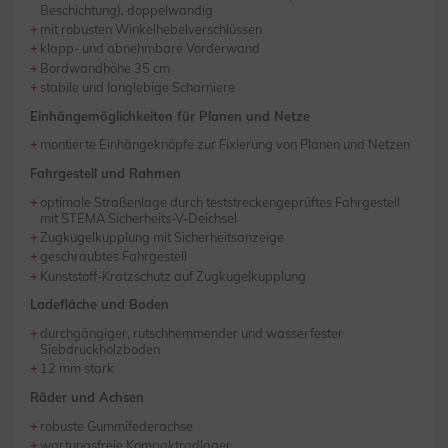
Beschichtung), doppelwandig
mit robusten Winkelhebelverschlüssen
klapp- und abnehmbare Vorderwand
Bordwandhöhe 35 cm
stabile und langlebige Scharniere
Einhängemöglichkeiten für Planen und Netze
montierte Einhängeknöpfe zur Fixierung von Planen und Netzen
Fahrgestell und Rahmen
optimale Straßenlage durch teststreckengeprüftes Fahrgestell
mit STEMA Sicherheits-V-Deichsel
Zugkugelkupplung mit Sicherheitsanzeige
geschraubtes Fahrgestell
Kunststoff-Kratzschutz auf Zugkugelkupplung
Ladefläche und Boden
durchgängiger, rutschhemmender und wasserfester
Siebdruckholzboden
12 mm stark
Räder und Achsen
robuste Gummifederachse
wartungsfreie Kompaktradlager