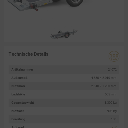
Technische Details
Artikelnummer
24072
Außenmaß
4.330 × 2.010 mm
Nutzmaß
2.510 × 1.280 mm
Ladehöhe
505 mm
Gesamtgewicht
1.300 kg
Nutzlast
908 kg
Bereifung
13 "
Stützrad