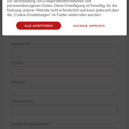
zur Verarbeitung von Endgeräteinformationen und
personenbezogenen Daten. Diese Einwilligung ist freiwillig, für die
Nutzung unserer Website nicht erforderlich und kann jederzeit über
die „Cookie-Einstellungen“ im Footer widerrufen werden.
Vorname
ALLE AKZEPTIEREN
AUSWAHL ANPASSEN
Nachname
E-Mail
Telefon
Unternehmen
Straße & Hausnummer