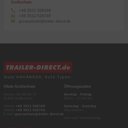
Großenhain
+49 3522 508168
+49 3522 528749
grossenhain@trailer-direct.de
Gute ANHÄNGER, Gute Typen.
Filiale Großenhain
Öffnungszeiten
Riesaer Straße 55-57
Montag
–
Freitag
01558 Großenhain
08:30 – 17:00 Uhr
Telefon
+49 3522 508168
Samstag
–
Sonntag
Telefax
+49 3522 528749
Geschlossen
E-Mail
grossenhain@trailer-direct.de
und nach Vereinbarung.