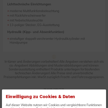
Lichttechnische Einrichtungen
moderne Multifunktionsbeleuchtung
mit Rückfahrscheinwerfer
mit Nebelschlussleuchte
13-poliger Stecker, EG-Ausstattung
Hydraulik (Kipp- und Absenkfunktion)
einstufiger doppelt verchromter Hydraulikzylinder mit
Handpumpe
Irrtümer und Änderungen vorbehalten! Alle Angaben verstehen sich als
ca.-Angaben! Abbildungen sind Musterabbildungen und können
Sonderausstattung enthalten! Produkte unterliegen fortlaufenden
technischen Änderungen! Alle Preise sind unverbindliche
Preisempfehlungen inkl. MwSt zuzüglich Fracht- und Fahrzeugpapieren.
TRAILER-DIRECT.DE
Unverbindliche Anfrage oder
Einwilligung zu Cookies & Daten
Bestellung
Auf dieser Website nutzen wir Cookies und vergleichbare Funktionen