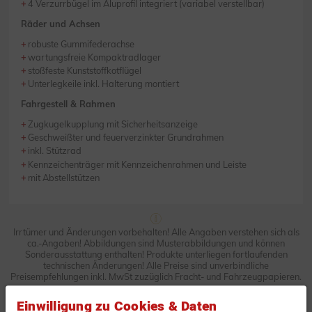
4 Verzurrbügel im Aluprofil integriert (variabel verstellbar)
Räder und Achsen
robuste Gummifederachse
wartungsfreie Kompaktradlager
stoßfeste Kunststoffkotflügel
Unterlegkeile inkl. Halterung montiert
Fahrgestell & Rahmen
Zugkugelkupplung mit Sicherheitsanzeige
Geschweißter und feuerverzinkter Grundrahmen
inkl. Stützrad
Kennzeichenträger mit Kennzeichenrahmen und Leiste
mit Abstellstützen
Irrtümer und Änderungen vorbehalten! Alle Angaben verstehen sich als
ca.-Angaben! Abbildungen sind Musterabbildungen und können
Sonderausstattung enthalten! Produkte unterliegen fortlaufenden
technischen Änderungen! Alle Preise sind unverbindliche
Preisempfehlungen inkl. MwSt zuzüglich Fracht- und Fahrzeugpapieren.
Einwilligung zu Cookies & Daten