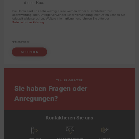
dieser Box.
Ihre Daten sind uns sehr wichtig. Diese werden daher ausschließlich zur
Beantwortung Ihrer Anfrage verwendet. Einer Verwendung Ihrer Daten können Sie
jederzeit widersprechen. Weitere Informationen entnehmen Sie bitte der
Datenschutzerklärung
.
*Pflichtfelder
ABSENDEN
TRAILER-DIRECT.DE
Sie haben Fragen oder
Anregungen?
Kontaktieren Sie uns
Rückruf
Kontaktformular
Service