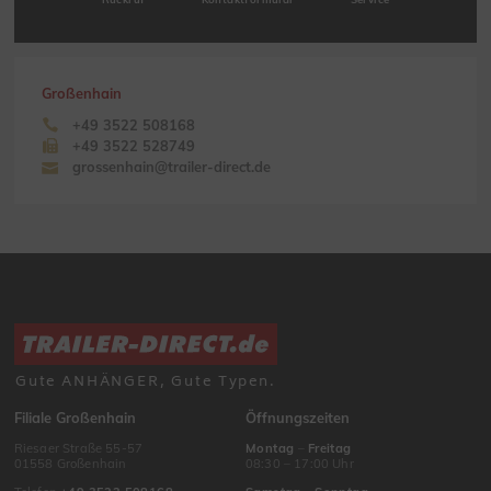
Großenhain
+49 3522 508168
+49 3522 528749
grossenhain@trailer-direct.de
Gute ANHÄNGER, Gute Typen.
Filiale Großenhain
Öffnungszeiten
Riesaer Straße 55-57
Montag
–
Freitag
01558 Großenhain
08:30 – 17:00 Uhr