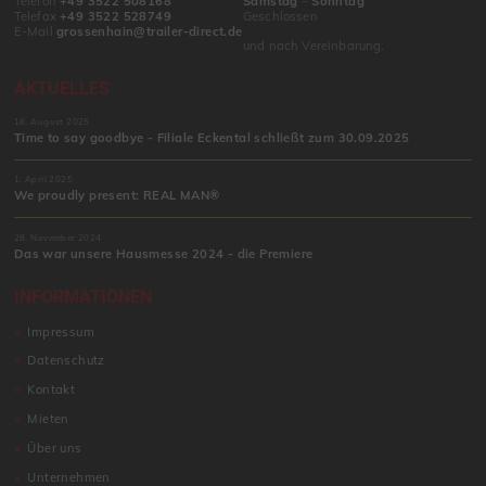
Telefon
+49 3522 508168
Samstag
–
Sonntag
Telefax
+49 3522 528749
Geschlossen
E-Mail
grossenhain@trailer-direct.de
und nach Vereinbarung.
AKTUELLES
18. August 2025
Time to say goodbye - Filiale Eckental schließt zum 30.09.2025
1. April 2025
We proudly present: REAL MAN®
28. November 2024
Das war unsere Hausmesse 2024 - die Premiere
INFORMATIONEN
Impressum
Datenschutz
Kontakt
Mieten
Über uns
Unternehmen