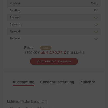
Nutzlast
790 kg
Bereifung
13 "
Stützrad
Gebremst
Plywood
Tieflader
Preis
SALE
ab 4.170,72 €
4.592,00 €
(inkl. MwSt.)
JETZT ANGEBOT ANFRAGEN
Ausstattung
Sonderausstattung
Zubehör
Lichttechnische Einrichtung