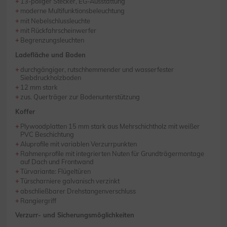
13-poliger Stecker, EG-Ausstattung
moderne Multifunktionsbeleuchtung
mit Nebelschlussleuchte
mit Rückfahrscheinwerfer
Begrenzungsleuchten
Ladefläche und Boden
durchgängiger, rutschhemmender und wasserfester
Siebdruckholzboden
12 mm stark
zus. Querträger zur Bodenunterstützung
Koffer
Plywoodplatten 15 mm stark aus Mehrschichtholz mit weißer
PVC Beschichtung
Aluprofile mit variablen Verzurrpunkten
Rahmenprofile mit integrierten Nuten für Grundträgermontage
auf Dach und Frontwand
Türvariante: Flügeltüren
Türscharniere galvanisch verzinkt
abschließbarer Drehstangenverschluss
Rangiergriff
Verzurr- und Sicherungsmöglichkeiten