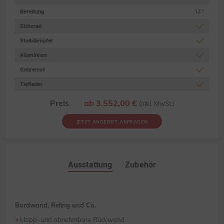
Bereifung
13 "
Stützrad
Stoßdämpfer
Aluminium
Gebremst
Tieflader
Preis
ab 3.552,00 €
(inkl. MwSt.)
JETZT ANGEBOT ANFRAGEN
Ausstattung
Zubehör
Bordwand, Reling und Co.
klapp- und abnehmbare Rückwand