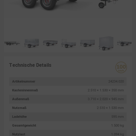
Technische Details
Artikelnummer
24234.020
Kasteninnenmaß
2.510 × 1.530 × 350 mm
Außenmaß
3.710 × 2.020 × 945 mm
Nutzmaß
2.510 × 1.530 mm
Ladehöhe
595 mm
Gesamtgewicht
1.500 kg
Nutzlast
1.094 kg