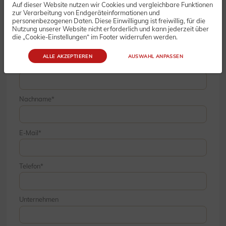
Auf dieser Website nutzen wir Cookies und vergleichbare Funktionen
Bestellung
zur Verarbeitung von Endgeräteinformationen und
personenbezogenen Daten. Diese Einwilligung ist freiwillig, für die
Nutzung unserer Website nicht erforderlich und kann jederzeit über
die „Cookie-Einstellungen“ im Footer widerrufen werden.
ALLE AKZEPTIEREN
AUSWAHL ANPASSEN
Vorname
Nachname
E-Mail
Telefon
Unternehmen