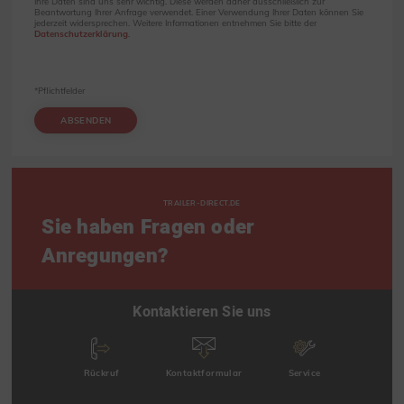
Ihre Daten sind uns sehr wichtig. Diese werden daher ausschließlich zur
Beantwortung Ihrer Anfrage verwendet. Einer Verwendung Ihrer Daten können Sie
jederzeit widersprechen. Weitere Informationen entnehmen Sie bitte der
Datenschutzerklärung
.
*Pflichtfelder
ABSENDEN
TRAILER-DIRECT.DE
Sie haben Fragen oder
Anregungen?
Kontaktieren Sie uns
Rückruf
Kontaktformular
Service