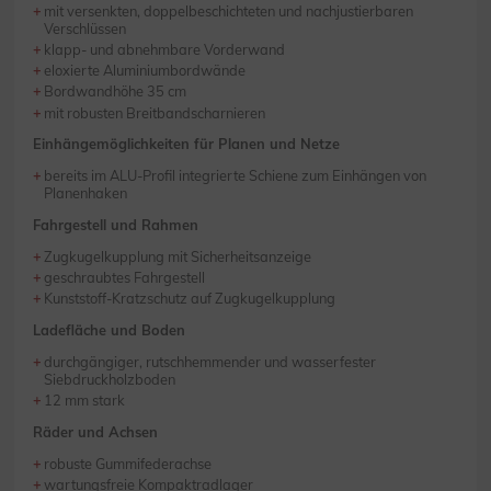
mit versenkten, doppelbeschichteten und nachjustierbaren
Verschlüssen
klapp- und abnehmbare Vorderwand
eloxierte Aluminiumbordwände
Bordwandhöhe 35 cm
mit robusten Breitbandscharnieren
Einhängemöglichkeiten für Planen und Netze
bereits im ALU-Profil integrierte Schiene zum Einhängen von
Planenhaken
Fahrgestell und Rahmen
Zugkugelkupplung mit Sicherheitsanzeige
geschraubtes Fahrgestell
Kunststoff-Kratzschutz auf Zugkugelkupplung
Ladefläche und Boden
durchgängiger, rutschhemmender und wasserfester
Siebdruckholzboden
12 mm stark
Räder und Achsen
robuste Gummifederachse
wartungsfreie Kompaktradlager