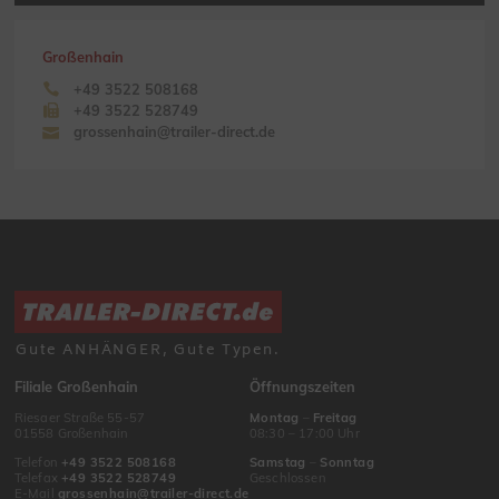
Großenhain
+49 3522 508168
+49 3522 528749
grossenhain@trailer-direct.de
Gute ANHÄNGER, Gute Typen.
Filiale Großenhain
Öffnungszeiten
Riesaer Straße 55-57
Montag
–
Freitag
01558 Großenhain
08:30 – 17:00 Uhr
Telefon
+49 3522 508168
Samstag
–
Sonntag
Telefax
+49 3522 528749
Geschlossen
E-Mail
grossenhain@trailer-direct.de