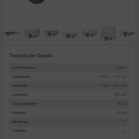
Technische Details
Artikelnummer
24203
Außenmaß
3.090 × 1.730 mm
Nutzmaß
2.100 × 1.280 mm
Ladehöhe
585 mm
Gesamtgewicht
750 kg
Nutzlast
602 kg
Bereifung
13 "
Tieflader