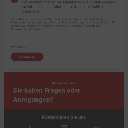
Verwendung meiner personenbezogener Daten gelesen
zu haben und akzeptiere diese durch das Anklicken
dieser Box.
Ihre Daten sind uns sehr wichtig. Diese werden daher ausschließlich zur
Beantwortung Ihrer Anfrage verwendet. Einer Verwendung Ihrer Daten können Sie
jederzeit widersprechen. Weitere Informationen entnehmen Sie bitte der
Datenschutzerklärung
.
*Pflichtfelder
ABSENDEN
TRAILER-DIRECT.DE
Sie haben Fragen oder
Anregungen?
Kontaktieren Sie uns