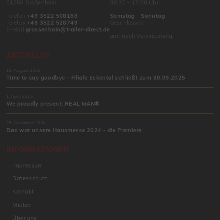
01558 Großenhain
08:30 – 17:00 Uhr
Telefon
+49 3522 508168
Samstag
–
Sonntag
Telefax
+49 3522 528749
Geschlossen
E-Mail
grossenhain@trailer-direct.de
und nach Vereinbarung.
AKTUELLES
18. August 2025
Time to say goodbye - Filiale Eckental schließt zum 30.09.2025
1. April 2025
We proudly present: REAL MAN®
28. November 2024
Das war unsere Hausmesse 2024 - die Premiere
INFORMATIONEN
Impressum
Datenschutz
Kontakt
Mieten
Über uns