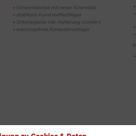
Schwenkachse mit neuer Kinematik
stoßfeste Kunststoffkotflügel
Unterlegkeile inkl. Halterung montiert
wartungsfreie Kompaktradlager
H