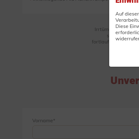
Einwil
Auf diese
Verarbeit
Diese Einw
Irrtümer und Änder
erforderli
sind Musterab
widerrufe
fortlaufenden techn
Unver
Vorname