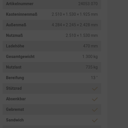
Artikelnummer
24053.070
Kasteninnenmaß
2.510 × 1.530 × 1.925 mm
Außenmaß
4.284 × 2.245 × 2.428 mm
Nutzmaß
2.510 × 1.530 mm
Ladehöhe
470 mm
Gesamtgewicht
1.300 kg
Nutzlast
735 kg
Bereifung
13 "
Stützrad
Absenkbar
Gebremst
Sandwich