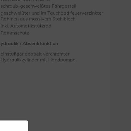
schraub-geschweißtes Fahrgestell
geschweißter und im Tauchbad feuerverzinkter
Rahmen aus massivem Stahlblech
inkl. Automatikstützrad
Rammschutz
ydraulik / Absenkfunktion
einstufiger doppelt verchromter
Hydraulikzylinder mit Handpumpe