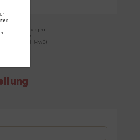
ur
ten.
ngaben! Abbildungen
er
te unterliegen
fehlungen inkl. MwSt
ellung