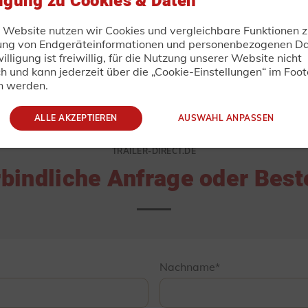
ligung zu Cookies & Daten
r Website nutzen wir Cookies und vergleichbare Funktionen z
ung von Endgeräteinformationen und personenbezogenen Da
illigung ist freiwillig, für die Nutzung unserer Website nicht
ungen vorbehalten! Alle Angaben verstehen sich als ca.-A
ch und kann jederzeit über die „Cookie-Einstellungen“ im Foot
bildungen und können Sonderausstattung enthalten! Produk
n werden.
ischen Änderungen! Alle Preise sind unverbindliche Preisemp
zuzüglich Fracht- und Fahrzeugpapieren.
ALLE AKZEPTIEREN
AUSWAHL ANPASSEN
TRAILER-DIRECT.DE
bindliche Anfrage oder Best
Nachname