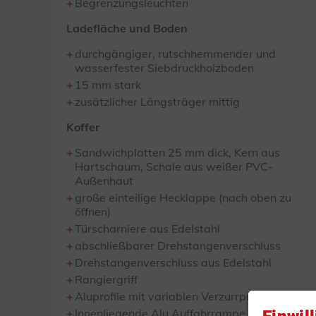
Begrenzungsleuchten
Ladefläche und Boden
durchgängiger, rutschhemmender und
wasserfester Siebdruckholzboden
15 mm stark
zusätzlicher Längsträger mittig
Koffer
Sandwichplatten 25 mm dick, Kern aus
Hartschaum, Schale aus weißer PVC-
Außenhaut
große einteilige Hecklappe (nach oben zu
öffnen)
Türscharniere aus Edelstahl
abschließbarer Drehstangenverschluss
Drehstangenverschluss aus Edelstahl
Rangiergriff
Aluprofile mit variablen Verzurrpunkten
Innenliegende Alu Auffahrrampe