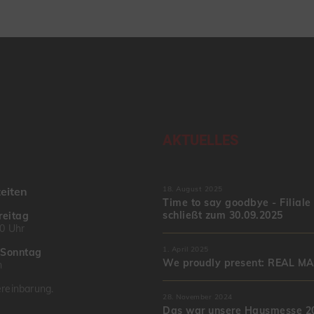
AKTUELLES
eiten
18. August 2025
Time to say goodbye - Filiale
schließt zum 30.09.2025
reitag
00 Uhr
1. April 2025
–
Sonntag
We proudly present: REAL M
n
reinbarung.
28. November 2024
Das war unsere Hausmesse 20