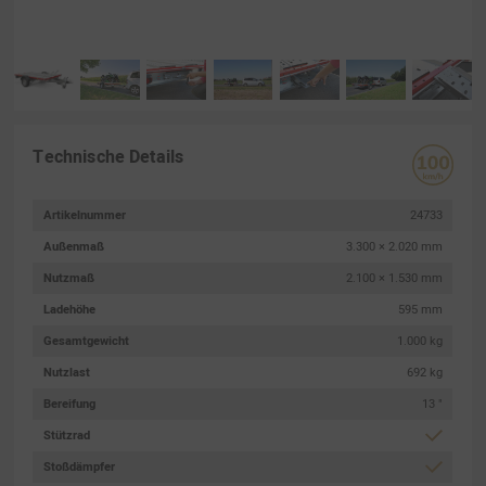
Technische Details
Artikelnummer
24733
Außenmaß
3.300 × 2.020 mm
Nutzmaß
2.100 × 1.530 mm
Ladehöhe
595 mm
Gesamtgewicht
1.000 kg
Nutzlast
692 kg
Bereifung
13 "
Stützrad
Stoßdämpfer