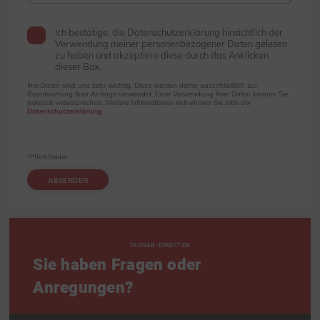
Ich bestätige, die Datenschutzerklärung hinsichtlich der
Verwendung meiner personenbezogener Daten gelesen
zu haben und akzeptiere diese durch das Anklicken
dieser Box.
Ihre Daten sind uns sehr wichtig. Diese werden daher ausschließlich zur
Beantwortung Ihrer Anfrage verwendet. Einer Verwendung Ihrer Daten können Sie
jederzeit widersprechen. Weitere Informationen entnehmen Sie bitte der
Datenschutzerklärung
.
*Pflichtfelder
ABSENDEN
TRAILER-DIRECT.DE
Sie haben Fragen oder
Anregungen?