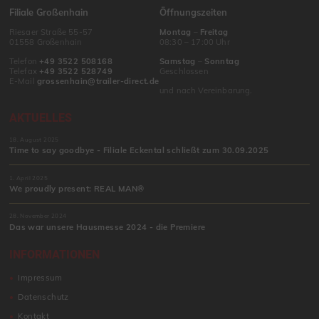
Filiale Großenhain
Öffnungszeiten
Riesaer Straße 55-57
Montag
–
Freitag
01558 Großenhain
08:30 – 17:00 Uhr
Telefon
+49 3522 508168
Samstag
–
Sonntag
Telefax
+49 3522 528749
Geschlossen
E-Mail
grossenhain@trailer-direct.de
und nach Vereinbarung.
AKTUELLES
18. August 2025
Time to say goodbye - Filiale Eckental schließt zum 30.09.2025
1. April 2025
We proudly present: REAL MAN®
28. November 2024
Das war unsere Hausmesse 2024 - die Premiere
INFORMATIONEN
Impressum
Datenschutz
Kontakt