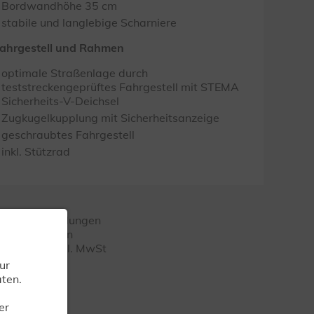
Bordwandhöhe 35 cm
stabile und langlebige Scharniere
ahrgestell und Rahmen
optimale Straßenlage durch
teststreckengeprüftes Fahrgestell mit STEMA
Sicherheits-V-Deichsel
Zugkugelkupplung mit Sicherheitsanzeige
geschraubtes Fahrgestell
inkl. Stützrad
ngaben! Abbildungen
te unterliegen
fehlungen inkl. MwSt
ur
ten.
er