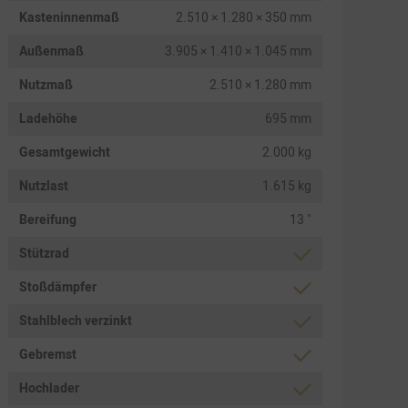
Kasteninnenmaß
2.510 × 1.280 × 350 mm
Außenmaß
3.905 × 1.410 × 1.045 mm
Nutzmaß
2.510 × 1.280 mm
Ladehöhe
695 mm
Gesamtgewicht
2.000 kg
Nutzlast
1.615 kg
Bereifung
13 "
Stützrad
Stoßdämpfer
Stahlblech verzinkt
Gebremst
Hochlader