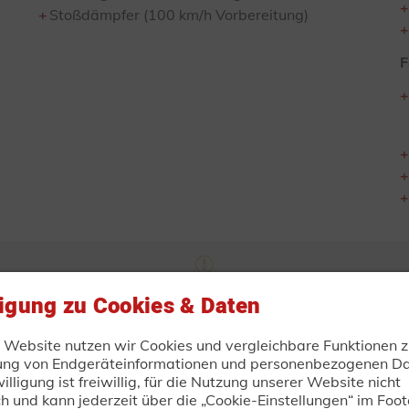
Stoßdämpfer (100 km/h Vorbereitung)
F
ungen vorbehalten! Alle Angaben verstehen sich als ca.-A
ligung zu Cookies & Daten
bildungen und können Sonderausstattung enthalten! Produk
ischen Änderungen! Alle Preise sind unverbindliche Preisemp
zuzüglich Fracht- und Fahrzeugpapieren.
r Website nutzen wir Cookies und vergleichbare Funktionen z
ung von Endgeräteinformationen und personenbezogenen Da
illigung ist freiwillig, für die Nutzung unserer Website nicht
ch und kann jederzeit über die „Cookie-Einstellungen“ im Foot
TRAILER-DIRECT.DE