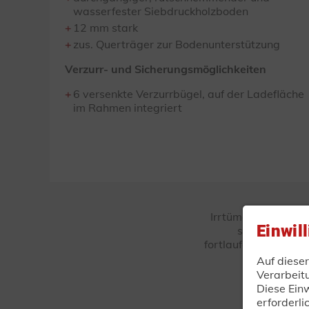
wasserfester Siebdruckholzboden
12 mm stark
zus. Querträger zur Bodenunterstützung
Verzurr- und Sicherungsmöglichkeiten
6 versenkte Verzurrbügel, auf der Ladefläche
im Rahmen integriert
Irrtümer und Änder
Einwil
sind Musterab
fortlaufenden techn
Auf diese
Verarbeit
Diese Einw
erforderli