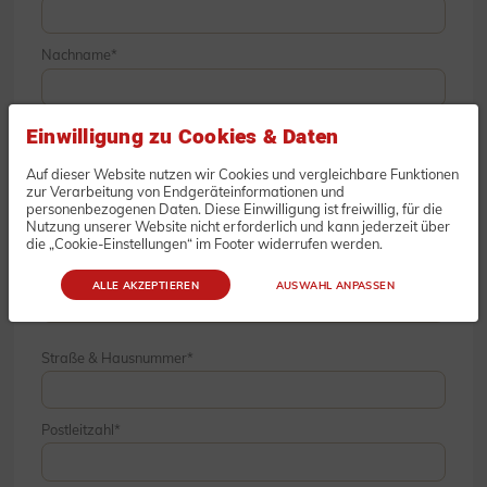
Nachname
E-Mail
Einwilligung zu Cookies & Daten
Auf dieser Website nutzen wir Cookies und vergleichbare Funktionen
zur Verarbeitung von Endgeräteinformationen und
Telefon
personenbezogenen Daten. Diese Einwilligung ist freiwillig, für die
Nutzung unserer Website nicht erforderlich und kann jederzeit über
die „Cookie-Einstellungen“ im Footer widerrufen werden.
Unternehmen
ALLE AKZEPTIEREN
AUSWAHL ANPASSEN
Straße & Hausnummer
Postleitzahl