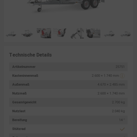
Technische Details
Artikelnummer
25751
Kasteninnenmaß
2.600 × 1.740 mm
Außenmaß
4.670 × 2.485 mm
Nutzmaß
2.600 × 1.740 mm
Gesamtgewicht
2.700 kg
Nutzlast
2.040 kg
Bereifung
14 "
Stützrad