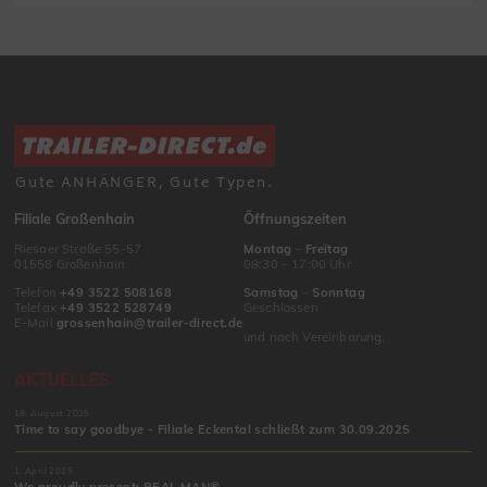
Gute ANHÄNGER, Gute Typen.
Filiale Großenhain
Öffnungszeiten
Riesaer Straße 55-57
Montag
–
Freitag
01558 Großenhain
08:30 – 17:00 Uhr
Telefon
+49 3522 508168
Samstag
–
Sonntag
Telefax
+49 3522 528749
Geschlossen
E-Mail
grossenhain@trailer-direct.de
und nach Vereinbarung.
AKTUELLES
18. August 2025
Time to say goodbye - Filiale Eckental schließt zum 30.09.2025
1. April 2025