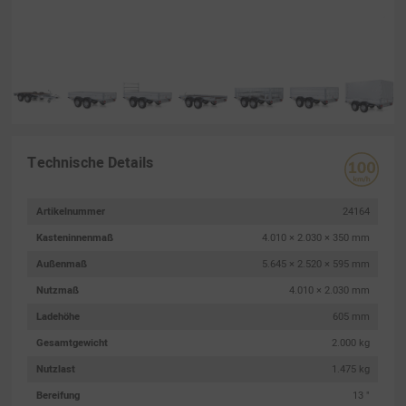
Technische Details
Artikelnummer
24164
Kasteninnenmaß
4.010 × 2.030 × 350 mm
Außenmaß
5.645 × 2.520 × 595 mm
Nutzmaß
4.010 × 2.030 mm
Ladehöhe
605 mm
Gesamtgewicht
2.000 kg
Nutzlast
1.475 kg
Bereifung
13 "