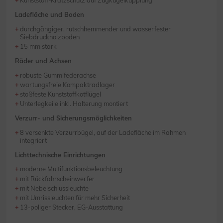
Kunststoff-Kratzschutz auf Zugkugelkupplung
Ladefläche und Boden
durchgängiger, rutschhemmender und wasserfester
Siebdruckholzboden
15 mm stark
Räder und Achsen
robuste Gummifederachse
wartungsfreie Kompaktradlager
stoßfeste Kunststoffkotflügel
Unterlegkeile inkl. Halterung montiert
Verzurr- und Sicherungsmöglichkeiten
8 versenkte Verzurrbügel, auf der Ladefläche im Rahmen
integriert
Lichttechnische Einrichtungen
moderne Multifunktionsbeleuchtung
mit Rückfahrscheinwerfer
mit Nebelschlussleuchte
mit Umrissleuchten für mehr Sicherheit
13-poliger Stecker, EG-Ausstattung