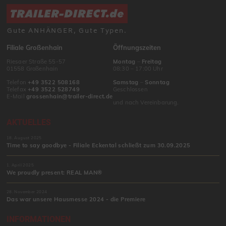
Gute ANHÄNGER, Gute Typen.
Filiale Großenhain
Öffnungszeiten
Riesaer Straße 55-57
Montag
–
Freitag
01558 Großenhain
08:30 – 17:00 Uhr
Telefon
+49 3522 508168
Samstag
–
Sonntag
Telefax
+49 3522 528749
Geschlossen
E-Mail
grossenhain@trailer-direct.de
und nach Vereinbarung.
AKTUELLES
18. August 2025
Time to say goodbye - Filiale Eckental schließt zum 30.09.2025
1. April 2025
We proudly present: REAL MAN®
28. November 2024
Das war unsere Hausmesse 2024 - die Premiere
INFORMATIONEN