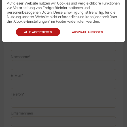
Auf dieser Website nutzen wir Cookies und vergleichbare Funktionen
Bestellung
zur Verarbeitung von Endgeräteinformationen und
personenbezogenen Daten. Diese Einwilligung ist freiwillig, für die
Nutzung unserer Website nicht erforderlich und kann jederzeit über
die „Cookie-Einstellungen“ im Footer widerrufen werden.
ALLE AKZEPTIEREN
AUSWAHL ANPASSEN
Vorname
Nachname
E-Mail
Telefon
Unternehmen