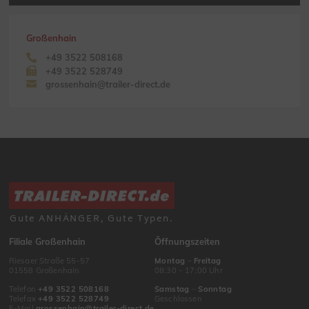
Großenhain
+49 3522 508168
+49 3522 528749
grossenhain@trailer-direct.de
Gute ANHÄNGER, Gute Typen.
Filiale Großenhain
Öffnungszeiten
Riesaer Straße 55-57
Montag
–
Freitag
01558 Großenhain
08:30 – 17:00 Uhr
Telefon
+49 3522 508168
Samstag
–
Sonntag
Telefax
+49 3522 528749
Geschlossen
E-Mail
grossenhain@trailer-direct.de