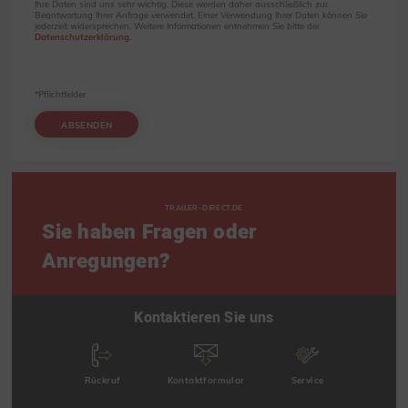
Ihre Daten sind uns sehr wichtig. Diese werden daher ausschließlich zur
Beantwortung Ihrer Anfrage verwendet. Einer Verwendung Ihrer Daten können Sie
jederzeit widersprechen. Weitere Informationen entnehmen Sie bitte der
Datenschutzerklärung
.
*Pflichtfelder
ABSENDEN
TRAILER-DIRECT.DE
Sie haben Fragen oder
Anregungen?
Kontaktieren Sie uns
Rückruf
Kontaktformular
Service