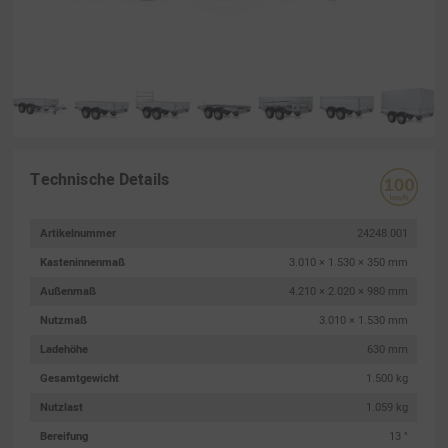
Technische Details
Artikelnummer
24248.001
Kasteninnenmaß
3.010 × 1.530 × 350 mm
Außenmaß
4.210 × 2.020 × 980 mm
Nutzmaß
3.010 × 1.530 mm
Ladehöhe
630 mm
Gesamtgewicht
1.500 kg
Nutzlast
1.059 kg
Bereifung
13 "