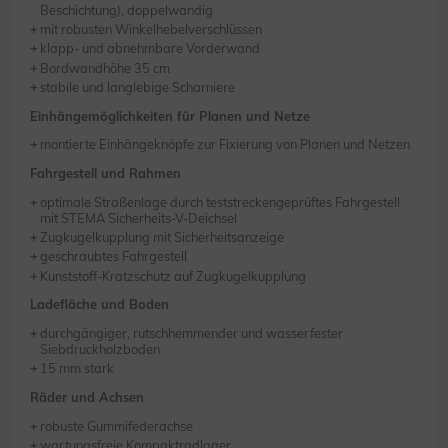
Beschichtung), doppelwandig
mit robusten Winkelhebelverschlüssen
klapp- und abnehmbare Vorderwand
Bordwandhöhe 35 cm
stabile und langlebige Scharniere
Einhängemöglichkeiten für Planen und Netze
montierte Einhängeknöpfe zur Fixierung von Planen und Netzen
Fahrgestell und Rahmen
optimale Straßenlage durch teststreckengeprüftes Fahrgestell
mit STEMA Sicherheits-V-Deichsel
Zugkugelkupplung mit Sicherheitsanzeige
geschraubtes Fahrgestell
Kunststoff-Kratzschutz auf Zugkugelkupplung
Ladefläche und Boden
durchgängiger, rutschhemmender und wasserfester
Siebdruckholzboden
15 mm stark
Räder und Achsen
robuste Gummifederachse
wartungsfreie Kompaktradlager