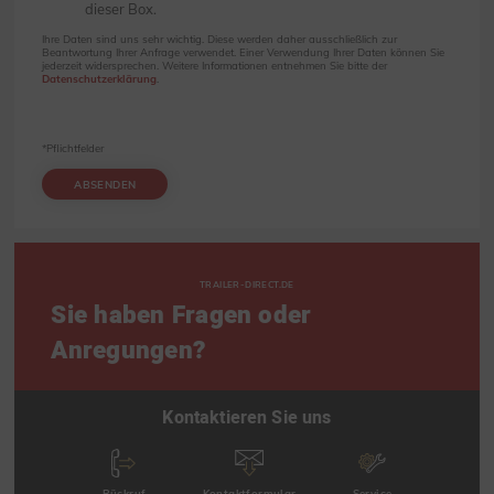
dieser Box.
Ihre Daten sind uns sehr wichtig. Diese werden daher ausschließlich zur
Beantwortung Ihrer Anfrage verwendet. Einer Verwendung Ihrer Daten können Sie
jederzeit widersprechen. Weitere Informationen entnehmen Sie bitte der
Datenschutzerklärung
.
*Pflichtfelder
ABSENDEN
TRAILER-DIRECT.DE
Sie haben Fragen oder
Anregungen?
Kontaktieren Sie uns
Rückruf
Kontaktformular
Service