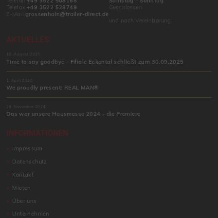
Telefon
+49 3522 508168
Samstag
–
Sonntag
Telefax
+49 3522 528749
Geschlossen
E-Mail
grossenhain@trailer-direct.de
und nach Vereinbarung.
AKTUELLES
18. August 2025
Time to say goodbye - Filiale Eckental schließt zum 30.09.2025
1. April 2025
We proudly present: REAL MAN®
28. November 2024
Das war unsere Hausmesse 2024 - die Premiere
INFORMATIONEN
Impressum
Datenschutz
Kontakt
Mieten
Über uns
Unternehmen