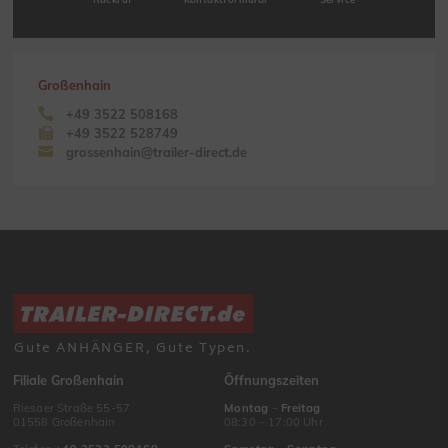
Großenhain
+49 3522 508168
+49 3522 528749
grossenhain@trailer-direct.de
Gute ANHÄNGER, Gute Typen.
Filiale Großenhain
Öffnungszeiten
Riesaer Straße 55-57
Montag
–
Freitag
01558 Großenhain
08:30 – 17:00 Uhr