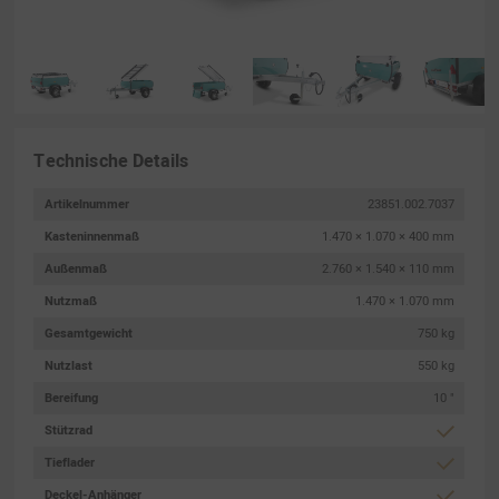
Technische Details
Artikelnummer
23851.002.7037
Kasteninnenmaß
1.470 × 1.070 × 400 mm
Außenmaß
2.760 × 1.540 × 110 mm
Nutzmaß
1.470 × 1.070 mm
Gesamtgewicht
750 kg
Nutzlast
550 kg
Bereifung
10 "
Stützrad
Tieflader
Deckel-Anhänger