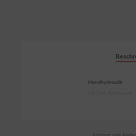
Beschr
Handhydraulik
mit Zink-Bordwand
Irrtümer und Änder