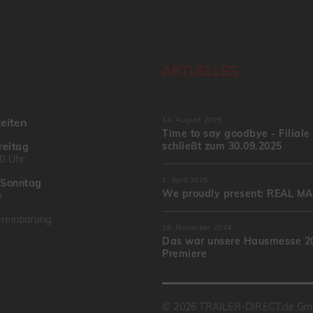
AKTUELLES
eiten
18. August 2025
Time to say goodbye - Filiale
schließt zum 30.09.2025
reitag
00 Uhr
1. April 2025
–
Sonntag
We proudly present: REAL M
n
reinbarung.
28. November 2024
Das war unsere Hausmesse 20
Premiere
© 2026 TRAILER-DIRECT.de G