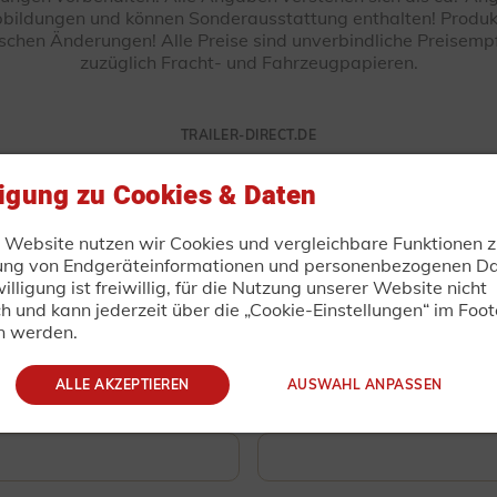
bildungen und können Sonderausstattung enthalten! Produk
ischen Änderungen! Alle Preise sind unverbindliche Preisemp
zuzüglich Fracht- und Fahrzeugpapieren.
TRAILER-DIRECT.DE
bindliche Anfrage oder Best
ligung zu Cookies & Daten
r Website nutzen wir Cookies und vergleichbare Funktionen z
ung von Endgeräteinformationen und personenbezogenen Da
illigung ist freiwillig, für die Nutzung unserer Website nicht
ch und kann jederzeit über die „Cookie-Einstellungen“ im Foot
Nachname
n werden.
ALLE AKZEPTIEREN
AUSWAHL ANPASSEN
Telefon