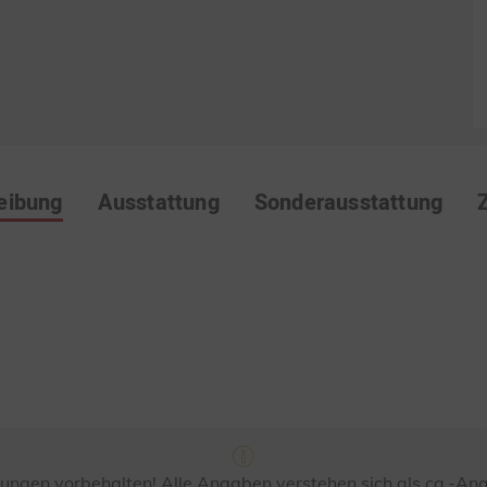
eibung
Ausstattung
Sonderausstattung
ungen vorbehalten! Alle Angaben verstehen sich als ca.-A