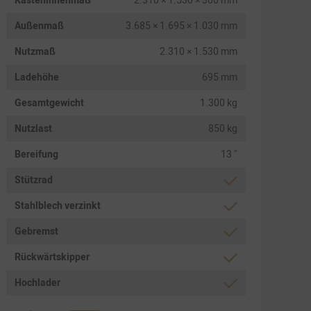
Kasteninnenmaß
2.310 × 1.530 × 300 mm
Außenmaß
3.685 × 1.695 × 1.030 mm
Nutzmaß
2.310 × 1.530 mm
Ladehöhe
695 mm
Gesamtgewicht
1.300 kg
Nutzlast
850 kg
Bereifung
13 "
Stützrad
Stahlblech verzinkt
Gebremst
Rückwärtskipper
Hochlader