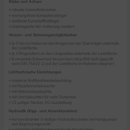
Räder und Achsen
robuste Gummifederachse
wartungsfreie Kompaktradlager
stoßfeste Kunststoffkotflügel
Unterlegkeile inkl. Halterung montiert
Verzurr- und Sicherungsmöglichkeiten
Je 3 Verzurrhaken an den Kragarmen der Querträger unterhalb
der Ladefläche
Je 3 Ringmuttern an den Längsseiten unterhalb der Ladefläche
8 versenkte Schwerlast Verzurrösen mit je 800 daN (geprüft
nach DIN 75410-1) auf der Ladefläche im Rahmen integriert
Lichttechnische Einrichtungen
moderne Multifunktionsbeleuchtung
mit Rückfahrscheinwerfer
mit Nebelschlussleuchte
mit Umrissleuchten für mehr Sicherheit
13-poliger Stecker, EG-Ausstattung
Hydraulik (Kipp- und Absenkfunktion)
hartverchromter 3-stufiger Hydraulikzylinder mit Handpumpe
und Begrenzungsventil
zusätzliche Schließsicherung für die Kippbrücken