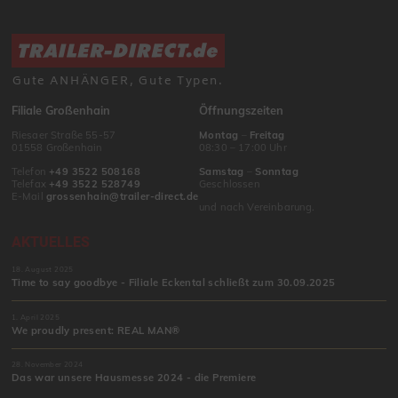
Gute ANHÄNGER, Gute Typen.
Filiale Großenhain
Öffnungszeiten
Riesaer Straße 55-57
Montag
–
Freitag
01558 Großenhain
08:30 – 17:00 Uhr
Telefon
+49 3522 508168
Samstag
–
Sonntag
Telefax
+49 3522 528749
Geschlossen
E-Mail
grossenhain@trailer-direct.de
und nach Vereinbarung.
AKTUELLES
18. August 2025
Time to say goodbye - Filiale Eckental schließt zum 30.09.2025
1. April 2025
We proudly present: REAL MAN®
28. November 2024
Das war unsere Hausmesse 2024 - die Premiere