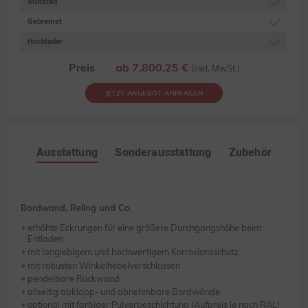
Stützrad
Gebremst
Hochlader
Preis
ab 7.800,25 €
(inkl. MwSt.)
JETZT ANGEBOT ANFRAGEN
Ausstattung
Sonderausstattung
Zubehör
Bordwand, Reling und Co.
erhöhte Eckrungen für eine größere Durchgangshöhe beim
Entladen
mit langlebigem und hochwertigem Korrosionsschutz
mit robusten Winkelhebelverschlüssen
pendelbare Rückwand
allseitig abklapp- und abnehmbare Bordwände
optional mit farbiger Pulverbeschichtung (Aufpreis je nach RAL)