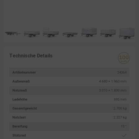
Technische Details
Artikelnummer
24364
Außenmaß
4.680 × 1.960 mm
Nutzmaß
3.010 × 1.830 mm
Ladehöhe
695 mm
Gesamtgewicht
2.700 kg
Nutzlast
2.227 kg
Bereifung
13 "
Stützrad