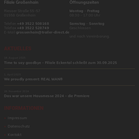
Filiale Großenhain
Öffnungszeiten
Riesaer Straße 55-57
Montag
–
Freitag
01558 Großenhain
08:30 – 17:00 Uhr
Telefon
+49 3522 508168
Samstag
–
Sonntag
Telefax
+49 3522 528749
Geschlossen
E-Mail
grossenhain@trailer-direct.de
und nach Vereinbarung.
AKTUELLES
18. August 2025
Time to say goodbye - Filiale Eckental schließt zum 30.09.2025
1. April 2025
We proudly present: REAL MAN®
28. November 2024
Das war unsere Hausmesse 2024 - die Premiere
INFORMATIONEN
Impressum
Datenschutz
Kontakt