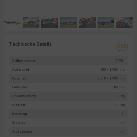
Technische Details
Artikelnummer
24761
Außenmaß
4.180 × 1.960 mm
Nutzmaß
2.510 × 1.830 mm
Ladehöhe
580 mm
Gesamtgewicht
1.300 kg
Nutzlast
895 kg
Bereifung
10 "
Stützrad
Stoßdämpfer