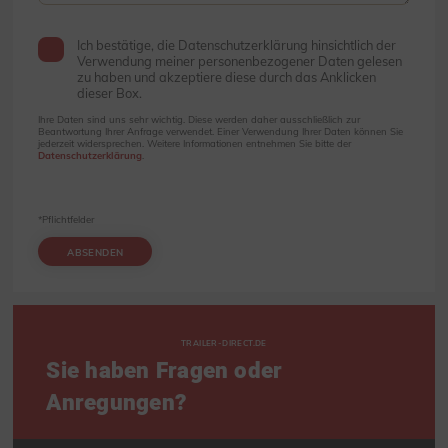
Ich bestätige, die Datenschutzerklärung hinsichtlich der
Verwendung meiner personenbezogener Daten gelesen
zu haben und akzeptiere diese durch das Anklicken
dieser Box.
Ihre Daten sind uns sehr wichtig. Diese werden daher ausschließlich zur
Beantwortung Ihrer Anfrage verwendet. Einer Verwendung Ihrer Daten können Sie
jederzeit widersprechen. Weitere Informationen entnehmen Sie bitte der
Datenschutzerklärung
.
*Pflichtfelder
ABSENDEN
TRAILER-DIRECT.DE
Sie haben Fragen oder
Anregungen?