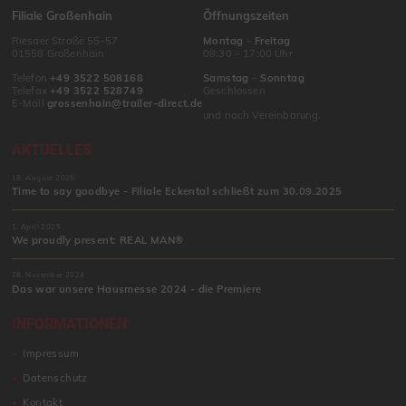
Filiale Großenhain
Öffnungszeiten
Riesaer Straße 55-57
Montag
–
Freitag
01558 Großenhain
08:30 – 17:00 Uhr
Telefon
+49 3522 508168
Samstag
–
Sonntag
Telefax
+49 3522 528749
Geschlossen
E-Mail
grossenhain@trailer-direct.de
und nach Vereinbarung.
AKTUELLES
18. August 2025
Time to say goodbye - Filiale Eckental schließt zum 30.09.2025
1. April 2025
We proudly present: REAL MAN®
28. November 2024
Das war unsere Hausmesse 2024 - die Premiere
INFORMATIONEN
Impressum
Datenschutz
Kontakt