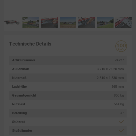
Technische Details
Artikelnummer
24727
Außenmaß
3.710 × 2.020 mm
Nutzmaß
2.510 × 1.530 mm
Ladehöhe
565 mm
Gesamtgewicht
850 kg
Nutzlast
514 kg
Bereifung
13 "
Stützrad
Stoßdämpfer