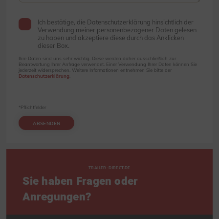
Ich bestätige, die Datenschutzerklärung hinsichtlich der
Verwendung meiner personenbezogener Daten gelesen
zu haben und akzeptiere diese durch das Anklicken
dieser Box.
Ihre Daten sind uns sehr wichtig. Diese werden daher ausschließlich zur
Beantwortung Ihrer Anfrage verwendet. Einer Verwendung Ihrer Daten können Sie
jederzeit widersprechen. Weitere Informationen entnehmen Sie bitte der
Datenschutzerklärung
.
*Pflichtfelder
ABSENDEN
TRAILER-DIRECT.DE
Sie haben Fragen oder
Anregungen?