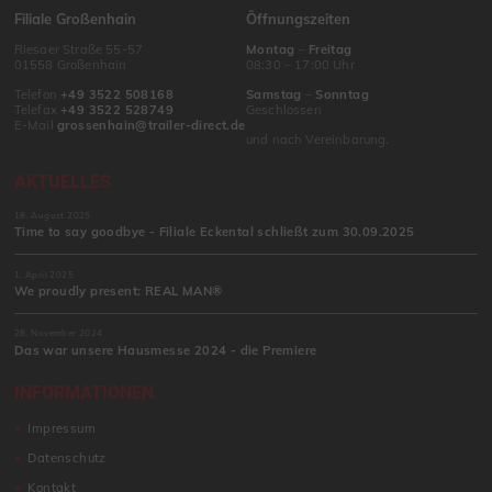
Filiale Großenhain
Öffnungszeiten
Riesaer Straße 55-57
Montag
–
Freitag
01558 Großenhain
08:30 – 17:00 Uhr
Telefon
+49 3522 508168
Samstag
–
Sonntag
Telefax
+49 3522 528749
Geschlossen
E-Mail
grossenhain@trailer-direct.de
und nach Vereinbarung.
AKTUELLES
18. August 2025
Time to say goodbye - Filiale Eckental schließt zum 30.09.2025
1. April 2025
We proudly present: REAL MAN®
28. November 2024
Das war unsere Hausmesse 2024 - die Premiere
INFORMATIONEN
Impressum
Datenschutz
Kontakt