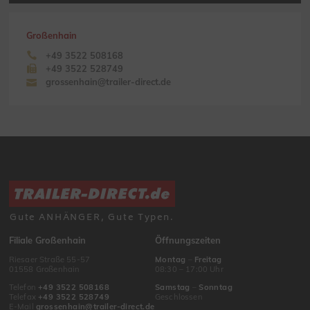
Großenhain
+49 3522 508168
+49 3522 528749
grossenhain@trailer-direct.de
Gute ANHÄNGER, Gute Typen.
Filiale Großenhain
Öffnungszeiten
Riesaer Straße 55-57
Montag
–
Freitag
01558 Großenhain
08:30 – 17:00 Uhr
Telefon
+49 3522 508168
Samstag
–
Sonntag
Telefax
+49 3522 528749
Geschlossen
E-Mail
grossenhain@trailer-direct.de