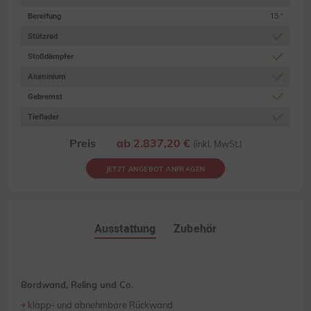
Bereifung
13 "
Stützrad
Stoßdämpfer
Aluminium
Gebremst
Tieflader
Preis
ab 2.837,20 €
(inkl. MwSt.)
JETZT ANGEBOT ANFRAGEN
Ausstattung
Zubehör
Bordwand, Reling und Co.
klapp- und abnehmbare Rückwand