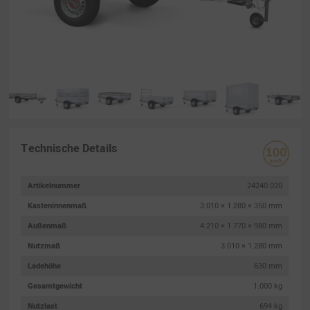
Technische Details
Artikelnummer
24240.020
Kasteninnenmaß
3.010 × 1.280 × 350 mm
Außenmaß
4.210 × 1.770 × 980 mm
Nutzmaß
3.010 × 1.280 mm
Ladehöhe
630 mm
Gesamtgewicht
1.000 kg
Nutzlast
694 kg