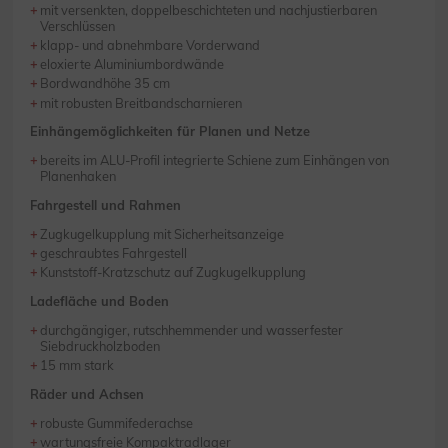
mit versenkten, doppelbeschichteten und nachjustierbaren
Verschlüssen
klapp- und abnehmbare Vorderwand
eloxierte Aluminiumbordwände
Bordwandhöhe 35 cm
mit robusten Breitbandscharnieren
Einhängemöglichkeiten für Planen und Netze
bereits im ALU-Profil integrierte Schiene zum Einhängen von
Planenhaken
Fahrgestell und Rahmen
Zugkugelkupplung mit Sicherheitsanzeige
geschraubtes Fahrgestell
Kunststoff-Kratzschutz auf Zugkugelkupplung
Ladefläche und Boden
durchgängiger, rutschhemmender und wasserfester
Siebdruckholzboden
15 mm stark
Räder und Achsen
robuste Gummifederachse
wartungsfreie Kompaktradlager