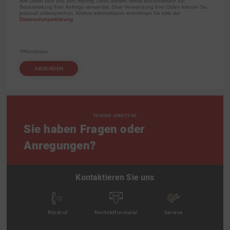
Ihre Daten sind uns sehr wichtig. Diese werden daher ausschließlich zur
Beantwortung Ihrer Anfrage verwendet. Einer Verwendung Ihrer Daten können Sie
jederzeit widersprechen. Weitere Informationen entnehmen Sie bitte der
Datenschutzerklärung
.
*Pflichtfelder
ABSENDEN
TRAILER-DIRECT.DE
Sie haben Fragen oder
Anregungen?
Kontaktieren Sie uns
Rückruf
Kontaktformular
Service