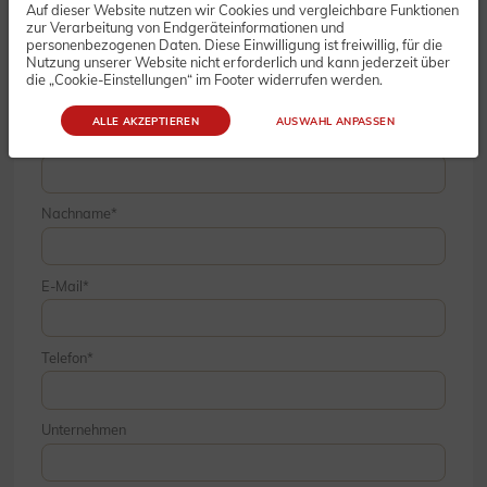
Auf dieser Website nutzen wir Cookies und vergleichbare Funktionen
Bestellung
zur Verarbeitung von Endgeräteinformationen und
personenbezogenen Daten. Diese Einwilligung ist freiwillig, für die
Nutzung unserer Website nicht erforderlich und kann jederzeit über
die „Cookie-Einstellungen“ im Footer widerrufen werden.
ALLE AKZEPTIEREN
AUSWAHL ANPASSEN
Vorname
Nachname
E-Mail
Telefon
Unternehmen