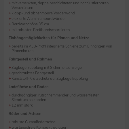
mit versenkten, doppelbeschichteten und nachjustierbaren
Verschlüssen
klapp- und abnehmbare Vorderwand
eloxierte Aluminiumbordwände
Bordwandhöhe 35 cm
mit robusten Breitbandscharnieren
Einhängemöglichkeiten für Planen und Netze
bereits im ALU-Profil integrierte Schiene zum Einhängen von
Planenhaken
Fahrgestell und Rahmen
Zugkugelkupplung mit Sicherheitsanzeige
geschraubtes Fahrgestell
Kunststoff-Kratzschutz auf Zugkugelkupplung
Ladefläche und Boden
durchgängiger, rutschhemmender und wasserfester
Siebdruckholzboden
12 mm stark
Räder und Achsen
robuste Gummifederachse
wartungsfreie Kompaktradlager