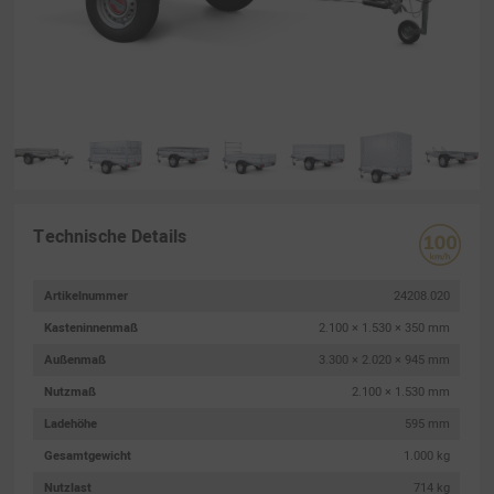
Technische Details
Artikelnummer
24208.020
Kasteninnenmaß
2.100 × 1.530 × 350 mm
Außenmaß
3.300 × 2.020 × 945 mm
Nutzmaß
2.100 × 1.530 mm
Ladehöhe
595 mm
Gesamtgewicht
1.000 kg
Nutzlast
714 kg