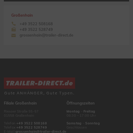
Großenhain
+49 3522 508168
+49 3522 528749
grossenhain@trailer-direct.de
Gute ANHÄNGER, Gute Typen.
Filiale Großenhain
Öffnungszeiten
Riesaer Straße 55-57
Montag
–
Freitag
01558 Großenhain
08:30 – 17:00 Uhr
Telefon
+49 3522 508168
Samstag
–
Sonntag
Telefax
+49 3522 528749
Geschlossen
E-Mail
grossenhain@trailer-direct.de