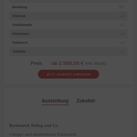
Bereifung
13 "
Stützrad
Stoßdämpfer
Aluminium
Gebremst
Tieflader
Preis
ab 2.500,00 €
(inkl. MwSt.)
JETZT ANGEBOT ANFRAGEN
Ausstattung
Zubehör
Bordwand, Reling und Co.
klapp- und abnehmbare Rückwand