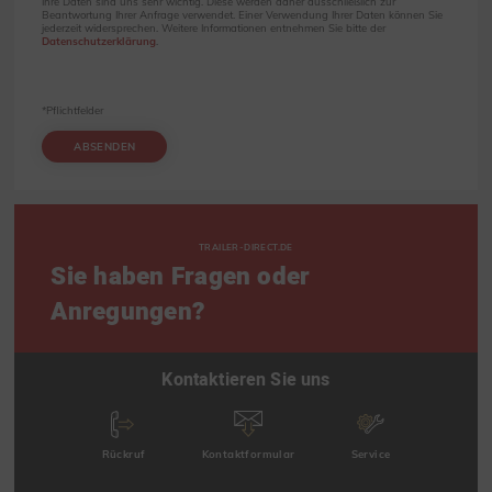
Ihre Daten sind uns sehr wichtig. Diese werden daher ausschließlich zur
Beantwortung Ihrer Anfrage verwendet. Einer Verwendung Ihrer Daten können Sie
jederzeit widersprechen. Weitere Informationen entnehmen Sie bitte der
Datenschutzerklärung
.
*Pflichtfelder
ABSENDEN
TRAILER-DIRECT.DE
Sie haben Fragen oder
Anregungen?
Kontaktieren Sie uns
Rückruf
Kontaktformular
Service