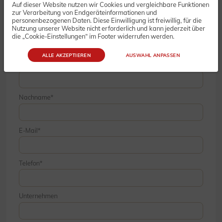
Auf dieser Website nutzen wir Cookies und vergleichbare Funktionen
Bestellung
zur Verarbeitung von Endgeräteinformationen und
personenbezogenen Daten. Diese Einwilligung ist freiwillig, für die
Nutzung unserer Website nicht erforderlich und kann jederzeit über
die „Cookie-Einstellungen“ im Footer widerrufen werden.
ALLE AKZEPTIEREN
AUSWAHL ANPASSEN
Vorname
Nachname
E-Mail
Telefon
Unternehmen