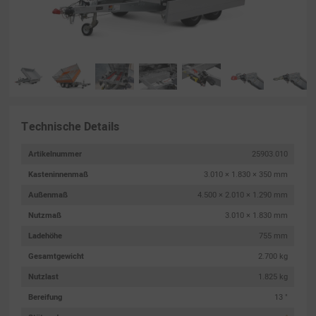
Technische Details
Artikelnummer
25903.010
Kasteninnenmaß
3.010 × 1.830 × 350 mm
Außenmaß
4.500 × 2.010 × 1.290 mm
Nutzmaß
3.010 × 1.830 mm
Ladehöhe
755 mm
Gesamtgewicht
2.700 kg
Nutzlast
1.825 kg
Bereifung
13 "