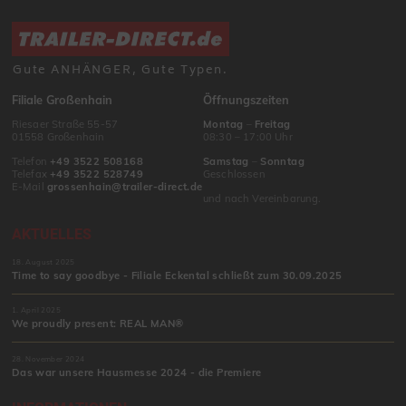
Gute ANHÄNGER, Gute Typen.
Filiale Großenhain
Öffnungszeiten
Riesaer Straße 55-57
Montag
–
Freitag
01558 Großenhain
08:30 – 17:00 Uhr
Telefon
+49 3522 508168
Samstag
–
Sonntag
Telefax
+49 3522 528749
Geschlossen
E-Mail
grossenhain@trailer-direct.de
und nach Vereinbarung.
AKTUELLES
18. August 2025
Time to say goodbye - Filiale Eckental schließt zum 30.09.2025
1. April 2025
We proudly present: REAL MAN®
28. November 2024
Das war unsere Hausmesse 2024 - die Premiere