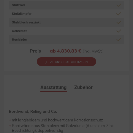
Stützrad
Stoßdämpfer
Stahlblech verzinkt
Gebremst
Hochlader
Preis
ab 4.830,83 €
(inkl. MwSt.)
JETZT ANGEBOT ANFRAGEN
Ausstattung
Zubehör
Bordwand, Reling und Co.
mit langlebigem und hochwertigem Korrosionsschutz
Bordwände aus Stahlblech mit Galvalume (Aluminium-Zink-
Beschichtung), doppelwandig