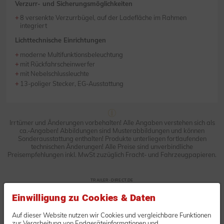
Verzurr- und Sicherungsmöglichkeiten
8 versenkte Verzurrbügel, auf der Ladefläche im Rahmen
integriert
Lichttechnische Einrichtungen
moderne Multifunktionsbeleuchtung
mit Rückfahrscheinwerfer
mit Nebelschlussleuchte
13-poliger Stecker, EG-Ausstattung
Irrtümer und Änderungen vorbehalten! Alle Angaben verstehen sich als
ca.-Angaben! Abbildungen sind Musterabbildungen und können
Sonderausstattung enthalten! Produkte unterliegen fortlaufenden
technischen Änderungen! Alle Preise sind unverbindliche
Preisempfehlungen inkl. MwSt zuzüglich Fracht- und Fahrzeugpapieren.
TRAILER-DIRECT.DE
Unverbindliche Anfrage oder
Einwilligung zu Cookies & Daten
Bestellung
Auf dieser Website nutzen wir Cookies und vergleichbare Funktionen
zur Verarbeitung von Endgeräteinformationen und