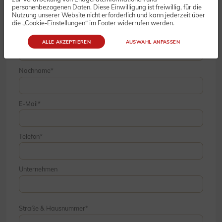
personenbezogenen Daten. Diese Einwilligung ist freiwillig, für die
Nutzung unserer Website nicht erforderlich und kann jederzeit über
die „Cookie-Einstellungen“ im Footer widerrufen werden.
Vorname
ALLE AKZEPTIEREN
AUSWAHL ANPASSEN
Nachname
E-Mail
Telefon
Unternehmen
Straße & Hausnummer