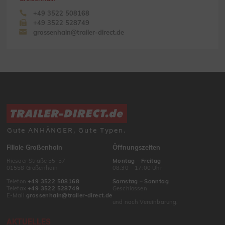
+49 3522 508168
+49 3522 528749
grossenhain@trailer-direct.de
Gute ANHÄNGER, Gute Typen.
Filiale Großenhain
Öffnungszeiten
Riesaer Straße 55-57
Montag
–
Freitag
01558 Großenhain
08:30 – 17:00 Uhr
Telefon
+49 3522 508168
Samstag
–
Sonntag
Telefax
+49 3522 528749
Geschlossen
E-Mail
grossenhain@trailer-direct.de
und nach Vereinbarung.
AKTUELLES