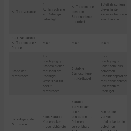
1
1
1 Auffahrschiene
Auffahrschiene
Auffahrschiene
clever hinter
Auffahr-Variante
clever in
am Anhänger
Kennzeichenträger
Standschiene
befestigt
einschiebbar
integriert
max. Belastung,
Auffahrschiene /
300 kg
400 kg
400 kg
Rampe
feste
feste
durchgängige
durchgängige
Standschienen
Ladefläche aus
2 stabile
Stand der
mit stabilem
gelochten
Standschienen
Motorräder
Radbügel
Stahlblechprofilen
mit Radbügel
versetzbar für 1
mit Standschienen
oder 2
und stabilem
Motorräder
Radbügel
6 stabile
Verzurrösen
und 4
zahlreiche
4 bis 8 stabile
zusätzlich im
Verzurr-
Befestigung der
Klauenhaken,
Rahmen
möglichkeiten in
Motorräder
modellabhängig
versenkbare
gelochten