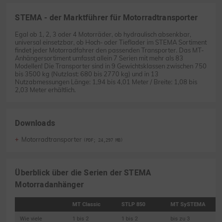
STEMA - der Marktführer für Motorradtransporter
Egal ob 1, 2, 3 oder 4 Motorräder, ob hydraulisch absenkbar,
universal einsetzbar, ob Hoch- oder Tieflader im STEMA Sortiment
findet jeder Motorradfahrer den passenden Transporter. Das MT-
Anhängersortiment umfasst allein 7 Serien mit mehr als 83
Modellen! Die Transporter sind in 9 Gewichtsklassen zwischen 750
bis 3500 kg (Nutzlast: 680 bis 2770 kg) und in 13
Nutzabmessungen Länge: 1,94 bis 4,01 Meter / Breite: 1,08 bis
2,03 Meter erhältlich.
Downloads
Motorradtransporter
(PDF; 24,297 MB)
Überblick über die Serien der STEMA
Motorradanhänger
MT Classic
STLP 850
MT SySTEMA
Wie viele
1 bis 2
1 bis 2
bis zu 3