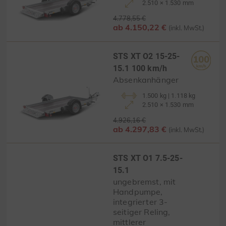
2.510 × 1.530 mm
4.778,55 €
ab 4.150,22 €
(inkl. MwSt.)
STS XT O2 15-25-
15.1 100 km/h
Absenkanhänger
1.500 kg | 1.118 kg
2.510 × 1.530 mm
4.926,16 €
ab 4.297,83 €
(inkl. MwSt.)
STS XT O1 7.5-25-
15.1
ungebremst, mit
Handpumpe,
integrierter 3-
seitiger Reling,
mittlerer