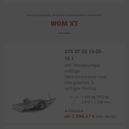
EINSTEIGERMODELL IM BEREICH ABSENKBARER ANHÄNGER
WOM XT
STS XT O2 13-25-
15.1
mit Handpumpe,
mittige
Verzurrschiene und
integrierter 3-
seitiger Reling
1.300 kg | 922 kg
2.510 × 1.530 mm
4.716,02 €
ab 3.996,47 €
(inkl. MwSt.)