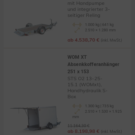
mit Handpumpe
und integrierter 3-
seitiger Reling
1.000 kg | 641 kg
2.510 × 1.280 mm
ab 4.538,70 €
(inkl. MwSt.)
WOM XT
Absenkkofferanhänger
251 x 153
STS O2 13-25-
15.1 (WOMxt),
Handhydraulik S-
Box
1.300 kg | 735 kg
2.510 × 1.530 × 1.925
mm
11.164,30 €
ab 8.198,98 €
(inkl. MwSt.)