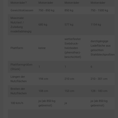
Motorräder?
Motorräder
Motorräder
Motorräder
Gewichtsklassen
750 - 850 kg
850 kg
750 - 1500 kg
Maximale
Nutzlast /
680 kg
577 kg
1154 kg
Zuladung
modellabhängig
wetterfester
durchgängige
Siebdruck-
Ladefläche aus
Plattform
keine
holzboden
gelochten
(phenolharz-
Stahlblechprofilen
beschichtet)
Plattformgrößen
1
1
6
(Stück)
Längen der
194 cm
210 cm
210 - 301 cm
Nutzflächen
Breiten der
108 cm
153 cm
128 - 183 cm
Nutzflächen
ja (ab 850 kg
ja (ab 850 kg
100 km/h
ja
gebremst)
gebremst)