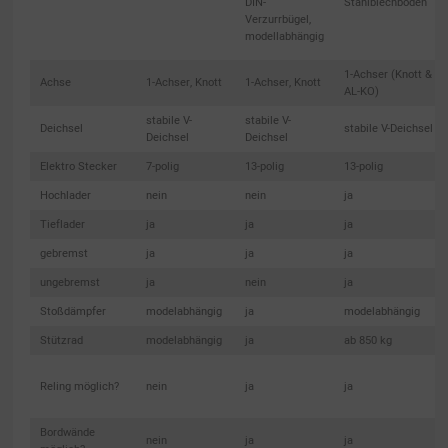
DIN-
Stahlblechboden
Verzurrbügel,
modellabhängig
1-Achser (Knott &
Achse
1-Achser, Knott
1-Achser, Knott
AL-KO)
stabile V-
stabile V-
Deichsel
stabile V-Deichsel
Deichsel
Deichsel
Elektro Stecker
7-polig
13-polig
13-polig
Hochlader
nein
nein
ja
Tieflader
ja
ja
ja
gebremst
ja
ja
ja
ungebremst
ja
nein
ja
Stoßdämpfer
modelabhängig
ja
modelabhängig
Stützrad
modelabhängig
ja
ab 850 kg
Reling möglich?
nein
ja
ja
Bordwände
nein
ja
ja