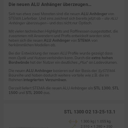
Die neuen ALU Anhänger überzeugen…
Seit nun etwa zwei Monaten sind die neuen
ALU Anhänger
von
STEMA Lieferbar. Und eins zeichnet sich bereits jetzt ab –
die ALU
Anhänger überzeugen
– und das nicht nur Optisch.
Mit vielen technischen Highlights und Raffinessen ausgestattet, die
zusammen mit Anwendern und Profis entwickelt worden sind,
heben sich die neuen
ALU Anhänger
von
STEMA
von
herkömmlichen Modellen ab.
Bei der Entwicklung der neuen ALU Profile wurde gezeigt dass
man
Optik und Nutzen
verbinden kann. Durch die
extra hohen
Bordwände
hat der Nutzer ein deutliches „
Plus
“ an Ladevolumen.
Die neuen
ALU Anhänger
basieren auf der Basis der
SySTEMA
Baureihe und haben dadurch weitere vorteile wie z.B. die im
Rahmen
integrierten Verzurrösen
.
Derzeit liefert STEMA die neuen ALU Anhänger als
STL 1300
,
STL
1500
und
STL 2000
aus.
STL 1300 O2 13-25-13.1
1.300 kg | 1.055 kg
2.510 × 1.280 × 350