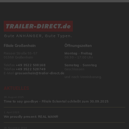
Gute ANHÄNGER, Gute Typen.
Filiale Großenhain
Öffnungszeiten
Riesaer Straße 55-57
Montag
–
Freitag
01558 Großenhain
08:30 – 17:00 Uhr
Telefon
+49 3522 508168
Samstag
–
Sonntag
Telefax
+49 3522 528749
Geschlossen
E-Mail
grossenhain@trailer-direct.de
und nach Vereinbarung.
AKTUELLES
18. August 2025
Time to say goodbye - Filiale Eckental schließt zum 30.09.2025
1. April 2025
We proudly present: REAL MAN®
28. November 2024