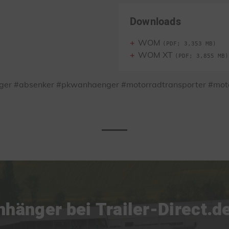
Downloads
WOM
(PDF; 3,353 MB)
WOM XT
(PDF; 3,855 MB)
er #absenker #pkwanhaenger #motorradtransporter #moto
änger bei Trailer-Direct.d