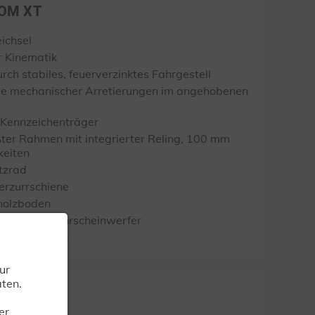
WOM XT
ichsel
 Kinematik
ch stabiles, feuerverzinktes Fahrgestell
e mechanischer Arretierungen im angehobenen
 Kennzeichenträger
ter Rahmen mit integrierter Reling, 100 mm
keiten
tzrad
Verzurrschiene
holzboden
er mit Rückfahrscheinwerfer
zschutzlappen
ur
ten.
WOM
er