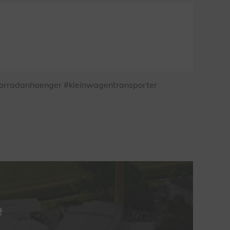
rradanhaenger #kleinwagentransporter
e