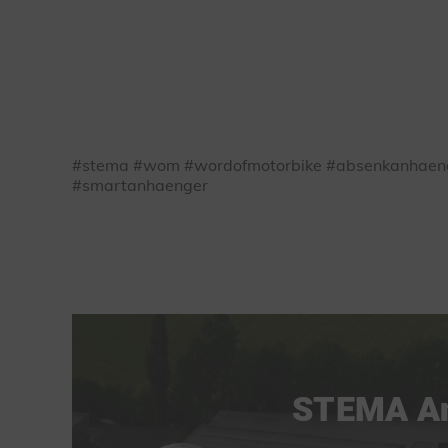
#stema #wom #wordofmotorbike #absenkanhaeng
#smartanhaenger
STEMA Anh